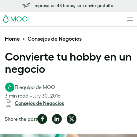
Impreso en 48 horas, con envío gratuito.
MOO
Home
Consejos de Negocios
>
Convierte tu hobby en un
negocio
El equipo de MOO
3 min read
July 30, 2016
Consejos de Negocios
Share
Share
Share
Share the post
on
on
on
Facebook
LinkedIn
Twitter