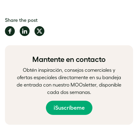
Share the post
Share
Share
Share
on
on
on
Facebook
LinkedIn
Twitter
Mantente en contacto
Obtén inspiración, consejos comerciales y
ofertas especiales directamente en su bandeja
de entrada con nuestro MOOsletter, disponible
cada dos semanas.
¡Suscríbeme