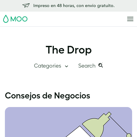
Impreso en 48 horas, con envío gratuito.
MOO
The Drop
Categories
Search
Search
Search
this
The Drop
Consejos de Negocios
site:
Visión global
Descubre MOO
Historias de éxito