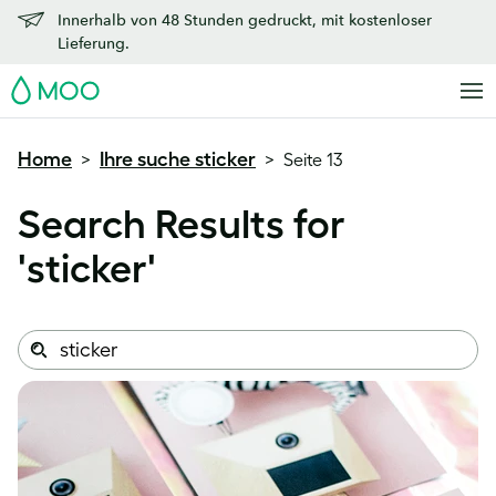
Innerhalb von 48 Stunden gedruckt, mit kostenloser
Lieferung.
MOO
Home
Ihre suche sticker
>
>
Seite 13
Search Results for
'
sticker
'
Search
Search
this
site: