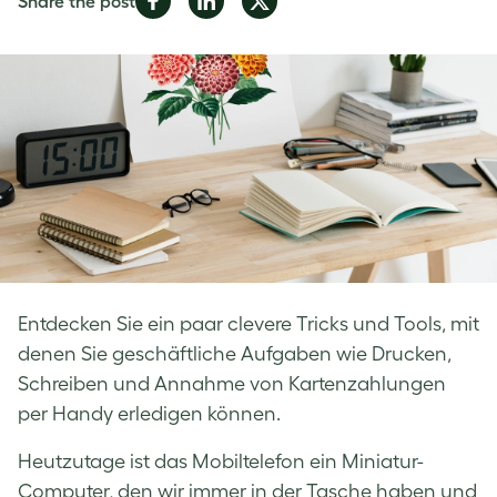
Share the post
on
on
on
Facebook
LinkedIn
Twitter
Entdecken Sie ein paar clevere Tricks und Tools, mit
denen Sie geschäftliche Aufgaben wie Drucken,
Schreiben und Annahme von Kartenzahlungen
per Handy erledigen können.
Heutzutage ist das Mobiltelefon ein Miniatur-
Computer, den wir immer in der Tasche haben und