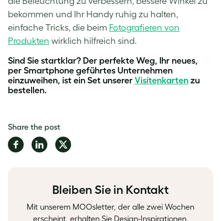
die Beleuchtung zu verbessern, bessere Winkel zu
bekommen und Ihr Handy ruhig zu halten,
einfache Tricks, die beim
Fotografieren von
Produkten
wirklich hilfreich sind.
Sind Sie startklar? Der perfekte Weg, Ihr neues,
per Smartphone geführtes Unternehmen
einzuweihen, ist ein Set unserer
Visitenkarten
zu
bestellen.
Share the post
Share
Share
Share
on
on
on
Facebook
LinkedIn
Twitter
Bleiben Sie in Kontakt
Mit unserem MOOsletter, der alle zwei Wochen
erscheint, erhalten Sie Design-Inspirationen,