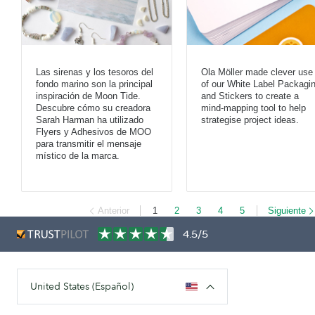
Las sirenas y los tesoros del
Ola Möller made clever use
fondo marino son la principal
of our White Label Packagi
inspiración de Moon Tide.
and Stickers to create a
Descubre cómo su creadora
mind-mapping tool to help
Sarah Harman ha utilizado
strategise project ideas.
Flyers y Adhesivos de MOO
para transmitir el mensaje
místico de la marca.
Anterior
1
2
3
4
5
Siguiente
4.5/5
United States (Español)