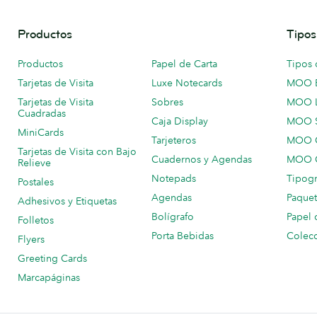
Productos
Tipos
Productos
Papel de Carta
Tipos 
Tarjetas de Visita
Luxe Notecards
MOO 
Tarjetas de Visita
Sobres
MOO 
Cuadradas
Caja Display
MOO 
MiniCards
Tarjeteros
MOO C
Tarjetas de Visita con Bajo
Cuadernos y Agendas
MOO C
Relieve
Notepads
Tipogr
Postales
Agendas
Paquet
Adhesivos y Etiquetas
Bolígrafo
Papel 
Folletos
Porta Bebidas
Colecc
Flyers
Greeting Cards
Marcapáginas