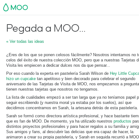
MOO
Pegada a MOO...
« Ver todas las ideas
¿Eres de los que se ponen celosos fácilmente? Nosotros intentamos no t
celos del éxito de nuestra colección MOO, pero que a nuestras Tarjetas 
Visita les empiecen a dedicar dulces nos da que pensar...
Por eso cuando la experta en pastelería Sarah Wilson de
Hey Little Cupc
hizo un
cupcake
tan apetitoso y bien decorado para celebrar el segundo
aniversario de las Tarjetas de Visita de MOO, nos empezamos a pregunta
tienen nuestras tarjetas que nosotros no tengamos.
La lista de cualidades empezó a ser tan larga que ya no teníamos papel 
seguir escribiendo (y nuestra moral ya estaba por los suelos), así que
decidimos concentrarnos en Sarah, la artesana detrás de esta pastelería.
Sarah se formó como directora artística profesional, y hace bastante tie
que es fan de MOO. De momento, ya ha utilizado nuestros
productos
par
distintos proyectos profesionales y para hacer regalos a su familia y amig
Sus amigos y fans, al descubrir las delicias que era capaz de hacer, la
animaron a crear su propia pastelería, y Sarah en seguida recurrió a MOO