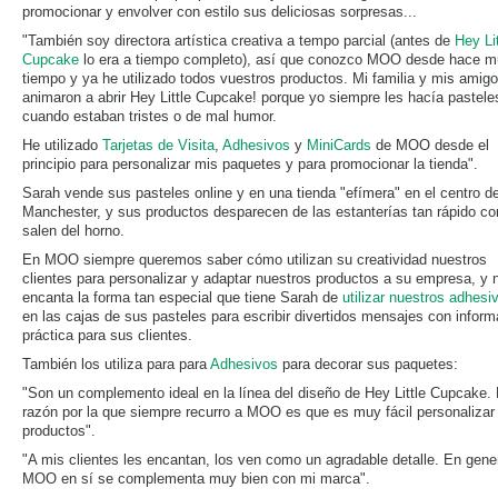
promocionar y envolver con estilo sus deliciosas sorpresas...
"También soy directora artística creativa a tempo parcial (antes de
Hey Lit
Cupcake
lo era a tiempo completo), así que conozco MOO desde hace 
tiempo y ya he utilizado todos vuestros productos. Mi familia y mis amig
animaron a abrir Hey Little Cupcake! porque yo siempre les hacía pastele
cuando estaban tristes o de mal humor.
He utilizado
Tarjetas de Visita
,
Adhesivos
y
MiniCards
de MOO desde el
principio para personalizar mis paquetes y para promocionar la tienda".
Sarah vende sus pasteles online y en una tienda "efímera" en el centro d
Manchester, y sus productos desparecen de las estanterías tan rápido c
salen del horno.
En MOO siempre queremos saber cómo utilizan su creatividad nuestros
clientes para personalizar y adaptar nuestros productos a su empresa, y 
encanta la forma tan especial que tiene Sarah de
utilizar nuestros adhesi
en las cajas de sus pasteles para escribir divertidos mensajes con inform
práctica para sus clientes.
También los utiliza para para
Adhesivos
para decorar sus paquetes:
"Son un complemento ideal en la línea del diseño de Hey Little Cupcake.
razón por la que siempre recurro a MOO es que es muy fácil personalizar
productos".
"A mis clientes les encantan, los ven como un agradable detalle. En gener
MOO en sí se complementa muy bien con mi marca".