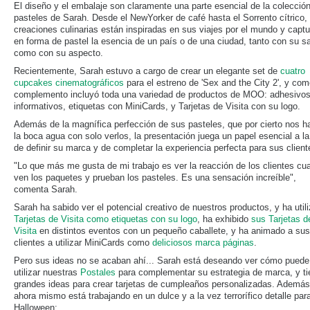
El diseño y el embalaje son claramente una parte esencial de la colecció
pasteles de Sarah. Desde el NewYorker de café hasta el Sorrento cítrico,
creaciones culinarias están inspiradas en sus viajes por el mundo y capt
en forma de pastel la esencia de un país o de una ciudad, tanto con su s
como con su aspecto.
Recientemente, Sarah estuvo a cargo de crear un elegante set de
cuatro
cupcakes cinematográficos
para el estreno de 'Sex and the City 2', y co
complemento incluyó toda una variedad de productos de MOO: adhesivo
informativos, etiquetas con MiniCards, y Tarjetas de Visita con su logo.
Además de la magnífica perfección de sus pasteles, que por cierto nos h
la boca agua con solo verlos, la presentación juega un papel esencial a la
de definir su marca y de completar la experiencia perfecta para sus client
"Lo que más me gusta de mi trabajo es ver la reacción de los clientes cu
ven los paquetes y prueban los pasteles. Es una sensación increíble",
comenta Sarah.
Sarah ha sabido ver el potencial creativo de nuestros productos, y ha util
Tarjetas de Visita como etiquetas con su logo
, ha exhibido
sus Tarjetas d
Visita
en distintos eventos con un pequeño caballete, y ha animado a sus
clientes a utilizar MiniCards como
deliciosos marca páginas
.
Pero sus ideas no se acaban ahí... Sarah está deseando ver cómo puede
utilizar nuestras
Postales
para complementar su estrategia de marca, y ti
grandes ideas para crear tarjetas de cumpleaños personalizadas. Además
ahora mismo está trabajando en un dulce y a la vez terrorífico detalle par
Halloween: