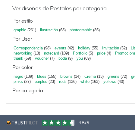
Ver diseños de Postales por categoría
Por estilo
graphic
(261)
ilustración
(68)
photographic
(86)
Por Usar
Correspondencia
(98)
events
(42)
holiday
(55)
Invitación
(52)
Li
networking
(13)
notecard
(109)
Portfolio
(5)
price
(4)
Promociona
thank
(69)
voucher
(7)
boda
(9)
you
(69)
Por color
negro
(139)
blues
(155)
browns
(14)
Crema
(13)
greens
(72)
gr
pinks
(27)
purples
(23)
reds
(136)
white
(163)
yellows
(40)
Por categoría
4.5/5