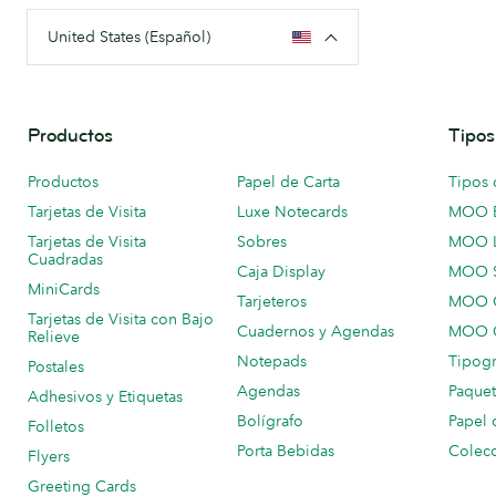
United States (Español)
Productos
Tipos
Productos
Papel de Carta
Tipos 
Tarjetas de Visita
Luxe Notecards
MOO 
Tarjetas de Visita
Sobres
MOO 
Cuadradas
Caja Display
MOO 
MiniCards
Tarjeteros
MOO C
Tarjetas de Visita con Bajo
Cuadernos y Agendas
MOO C
Relieve
Notepads
Tipogr
Postales
Agendas
Paquet
Adhesivos y Etiquetas
Bolígrafo
Papel 
Folletos
Porta Bebidas
Colecc
Flyers
Greeting Cards