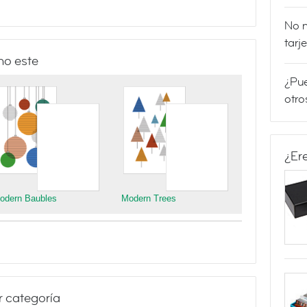
No m
tarj
mo este
¿Pue
otro
¿Er
odern Baubles
Modern Trees
r categoría