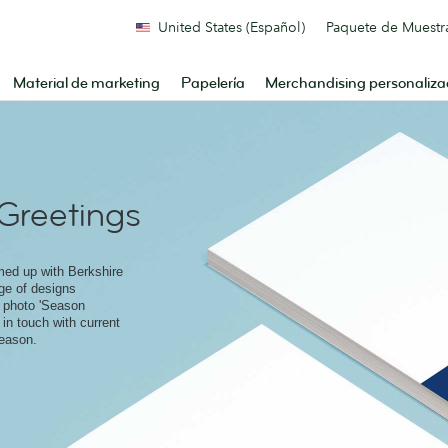
United States (Español)
Paquete de Muestr
Material de marketing
Papelería
Merchandising personaliz
Greetings
med up with Berkshire
ge of designs
e photo 'Season
 in touch with current
season.