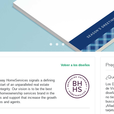
Pre
Volver a los diseños
¿Qu
way HomeServices signals a defining
Los D
art of an unparalleled real estate
de Vi
tegrity. Our vision is to be the best
diseñ
 homeownership services brand in the
no ti
s and support that increase the growth
busca
ates and agents.
¡Añad
tarje