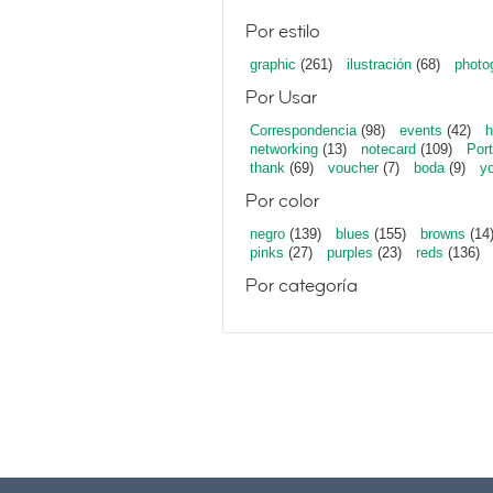
Por estilo
graphic
(261)
ilustración
(68)
photo
Por Usar
Correspondencia
(98)
events
(42)
h
networking
(13)
notecard
(109)
Port
thank
(69)
voucher
(7)
boda
(9)
y
Por color
negro
(139)
blues
(155)
browns
(14
pinks
(27)
purples
(23)
reds
(136)
Por categoría