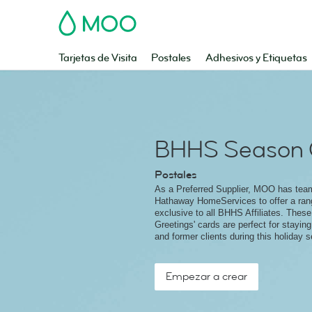
MOO
Tarjetas de Visita
Postales
Adhesivos y Etiquetas
BHHS Season 
Postales
As a Preferred Supplier, MOO has tea
Hathaway HomeServices to offer a ran
exclusive to all BHHS Affiliates. Thes
Greetings' cards are perfect for staying
and former clients during this holiday 
Empezar a crear