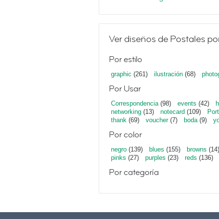
Ver diseños de Postales po
Por estilo
graphic
(261)
ilustración
(68)
photo
Por Usar
Correspondencia
(98)
events
(42)
h
networking
(13)
notecard
(109)
Port
thank
(69)
voucher
(7)
boda
(9)
y
Por color
negro
(139)
blues
(155)
browns
(14
pinks
(27)
purples
(23)
reds
(136)
Por categoría