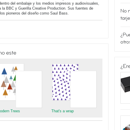
dentro del embalaje y los medios impresos y audiovisuales,
 la BBC y Guerilla Creative Production. Sus fuentes de
No m
y los pioneros del diseño como Saul Bass.
tarj
¿Pue
otro
mo este
¿Er
odern Trees
That's a wrap