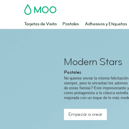
MOO
Tarjetas de Visita
Postales
Adhesivos y Etiquetas
Modern Stars
Postales
No quieres enviar la misma felicitació
siempre, pero te encantan los adornos b
de estas fiestas? Este impresionante y
como protagonista a la clásica estrell
mejorada con un toque de lo más mode
Empezar a crear