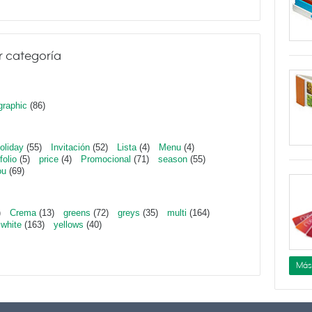
r categoría
graphic
(86)
oliday
(55)
Invitación
(52)
Lista
(4)
Menu
(4)
folio
(5)
price
(4)
Promocional
(71)
season
(55)
ou
(69)
)
Crema
(13)
greens
(72)
greys
(35)
multi
(164)
white
(163)
yellows
(40)
Más