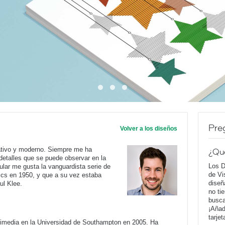
Pre
Volver a los diseños
rativo y moderno. Siempre me ha
¿Qu
 detalles que se puede observar en la
Los D
cular me gusta la vanguardista serie de
de Vi
ics en 1950, y que a su vez estaba
diseñ
ul Klee.
no ti
busca
¡Añad
tarje
timedia en la Universidad de Southampton en 2005. Ha