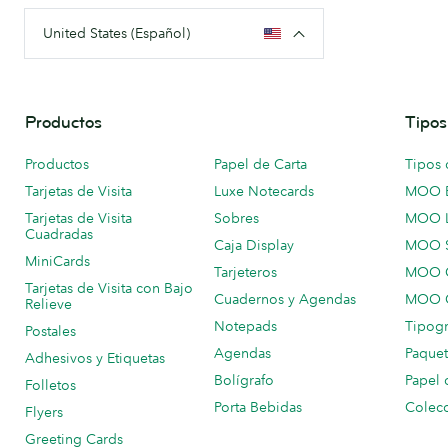
United States (Español)
Productos
Tipos
Productos
Papel de Carta
Tipos 
Tarjetas de Visita
Luxe Notecards
MOO 
Tarjetas de Visita
Sobres
MOO 
Cuadradas
Caja Display
MOO 
MiniCards
Tarjeteros
MOO C
Tarjetas de Visita con Bajo
Cuadernos y Agendas
MOO C
Relieve
Notepads
Tipogr
Postales
Agendas
Paquet
Adhesivos y Etiquetas
Bolígrafo
Papel 
Folletos
Porta Bebidas
Colecc
Flyers
Greeting Cards