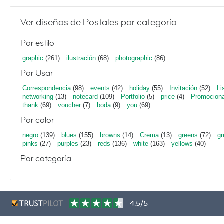
Ver diseños de Postales por categoría
Por estilo
graphic
(261)
ilustración
(68)
photographic
(86)
Por Usar
Correspondencia
(98)
events
(42)
holiday
(55)
Invitación
(52)
Li
networking
(13)
notecard
(109)
Portfolio
(5)
price
(4)
Promociona
thank
(69)
voucher
(7)
boda
(9)
you
(69)
Por color
negro
(139)
blues
(155)
browns
(14)
Crema
(13)
greens
(72)
gr
pinks
(27)
purples
(23)
reds
(136)
white
(163)
yellows
(40)
Por categoría
4.5/5