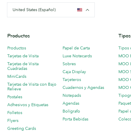
United States (Español)
Productos
Tipos
Productos
Papel de Carta
Tipos 
Tarjetas de Visita
Luxe Notecards
MOO 
Tarjetas de Visita
Sobres
MOO 
Cuadradas
Caja Display
MOO 
MiniCards
Tarjeteros
MOO C
Tarjetas de Visita con Bajo
Cuadernos y Agendas
MOO C
Relieve
Notepads
Tipogr
Postales
Agendas
Paquet
Adhesivos y Etiquetas
Bolígrafo
Papel 
Folletos
Porta Bebidas
Colecc
Flyers
Greeting Cards