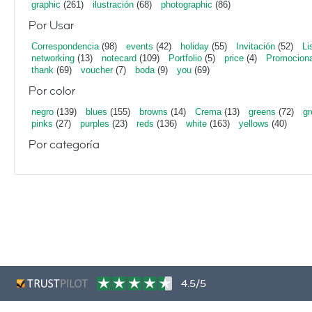
graphic
(261)
ilustración
(68)
photographic
(86)
Por Usar
Correspondencia
(98)
events
(42)
holiday
(55)
Invitación
(52)
Li
networking
(13)
notecard
(109)
Portfolio
(5)
price
(4)
Promociona
thank
(69)
voucher
(7)
boda
(9)
you
(69)
Por color
negro
(139)
blues
(155)
browns
(14)
Crema
(13)
greens
(72)
gr
pinks
(27)
purples
(23)
reds
(136)
white
(163)
yellows
(40)
Por categoría
4.5/5