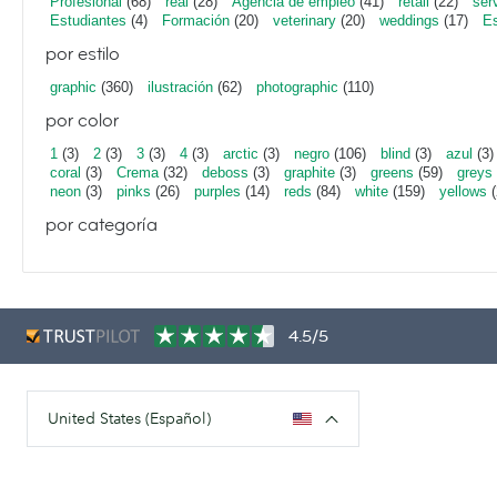
Profesional
(68)
real
(28)
Agencia de empleo
(41)
retail
(22)
ser
Estudiantes
(4)
Formación
(20)
veterinary
(20)
weddings
(17)
Es
por estilo
graphic
(360)
ilustración
(62)
photographic
(110)
por color
1
(3)
2
(3)
3
(3)
4
(3)
arctic
(3)
negro
(106)
blind
(3)
azul
(3)
coral
(3)
Crema
(32)
deboss
(3)
graphite
(3)
greens
(59)
greys
neon
(3)
pinks
(26)
purples
(14)
reds
(84)
white
(159)
yellows
(
por categoría
4.5/5
United States (Español)