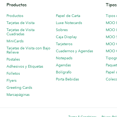
Productos
Tipos
Productos
Papel de Carta
Tipos 
Tarjetas de Visita
Luxe Notecards
MOO 
Tarjetas de Visita
Sobres
MOO 
Cuadradas
Caja Display
MOO 
MiniCards
Tarjeteros
MOO C
Tarjetas de Visita con Bajo
Cuadernos y Agendas
MOO C
Relieve
Notepads
Tipogr
Postales
Agendas
Paquet
Adhesivos y Etiquetas
Bolígrafo
Papel 
Folletos
Porta Bebidas
Colecc
Flyers
Greeting Cards
Marcapáginas
Terms & Conditions
Privacy Pol