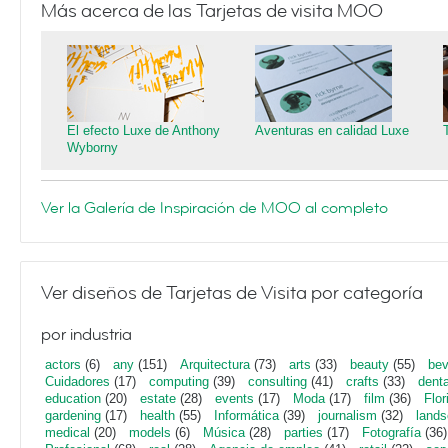
Más acerca de las Tarjetas de visita MOO
El efecto Luxe de Anthony
Aventuras en calidad Luxe
Wyborny
Ver la Galería de Inspiración de MOO al completo
Ver diseños de Tarjetas de Visita por categoría
por industria
actors
(6)
any
(151)
Arquitectura
(73)
arts
(33)
beauty
(55)
bev
Cuidadores
(17)
computing
(39)
consulting
(41)
crafts
(33)
denta
education
(20)
estate
(28)
events
(17)
Moda
(17)
film
(36)
Flor
gardening
(17)
health
(55)
Informática
(39)
journalism
(32)
lands
medical
(20)
models
(6)
Música
(28)
parties
(17)
Fotografía
(36)