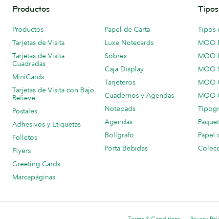
Productos
Tipos
Productos
Papel de Carta
Tipos 
Tarjetas de Visita
Luxe Notecards
MOO 
Tarjetas de Visita
Sobres
MOO 
Cuadradas
Caja Display
MOO 
MiniCards
Tarjeteros
MOO C
Tarjetas de Visita con Bajo
Cuadernos y Agendas
MOO C
Relieve
Notepads
Tipogr
Postales
Agendas
Paquet
Adhesivos y Etiquetas
Bolígrafo
Papel 
Folletos
Porta Bebidas
Colecc
Flyers
Greeting Cards
Marcapáginas
Terms & Conditions
Privacy Pol