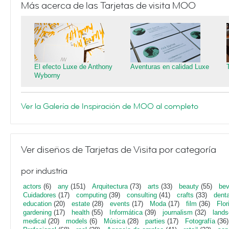
Más acerca de las Tarjetas de visita MOO
El efecto Luxe de Anthony
Aventuras en calidad Luxe
Wyborny
Ver la Galería de Inspiración de MOO al completo
Ver diseños de Tarjetas de Visita por categoría
por industria
actors
(6)
any
(151)
Arquitectura
(73)
arts
(33)
beauty
(55)
bev
Cuidadores
(17)
computing
(39)
consulting
(41)
crafts
(33)
denta
education
(20)
estate
(28)
events
(17)
Moda
(17)
film
(36)
Flor
gardening
(17)
health
(55)
Informática
(39)
journalism
(32)
lands
medical
(20)
models
(6)
Música
(28)
parties
(17)
Fotografía
(36)