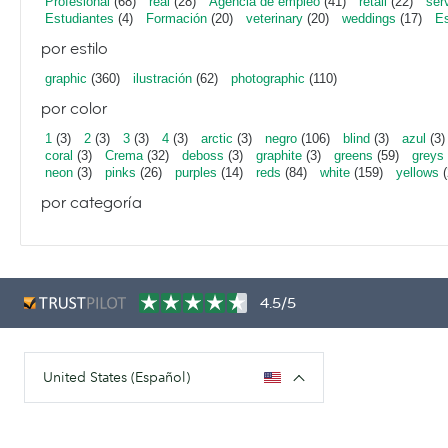
Profesional
(68)
real
(28)
Agencia de empleo
(41)
retail
(22)
ser
Estudiantes
(4)
Formación
(20)
veterinary
(20)
weddings
(17)
Es
por estilo
graphic
(360)
ilustración
(62)
photographic
(110)
por color
1
(3)
2
(3)
3
(3)
4
(3)
arctic
(3)
negro
(106)
blind
(3)
azul
(3)
coral
(3)
Crema
(32)
deboss
(3)
graphite
(3)
greens
(59)
greys
neon
(3)
pinks
(26)
purples
(14)
reds
(84)
white
(159)
yellows
(
por categoría
4.5/5
United States (Español)