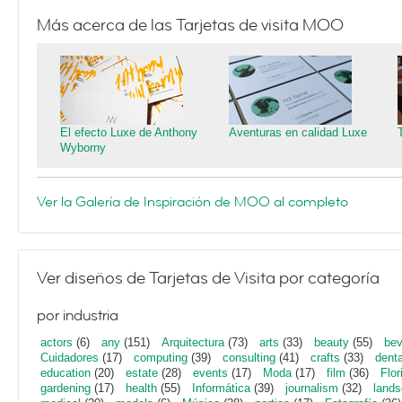
Más acerca de las Tarjetas de visita MOO
El efecto Luxe de Anthony
Aventuras en calidad Luxe
Wyborny
Ver la Galería de Inspiración de MOO al completo
Ver diseños de Tarjetas de Visita por categoría
por industria
actors
(6)
any
(151)
Arquitectura
(73)
arts
(33)
beauty
(55)
bev
Cuidadores
(17)
computing
(39)
consulting
(41)
crafts
(33)
denta
education
(20)
estate
(28)
events
(17)
Moda
(17)
film
(36)
Flor
gardening
(17)
health
(55)
Informática
(39)
journalism
(32)
lands