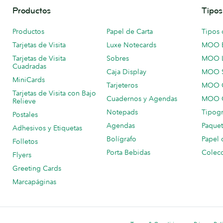
Productos
Tipos
Productos
Papel de Carta
Tipos 
Tarjetas de Visita
Luxe Notecards
MOO 
Tarjetas de Visita
Sobres
MOO 
Cuadradas
Caja Display
MOO 
MiniCards
Tarjeteros
MOO C
Tarjetas de Visita con Bajo
Cuadernos y Agendas
MOO C
Relieve
Notepads
Tipogr
Postales
Agendas
Paquet
Adhesivos y Etiquetas
Bolígrafo
Papel 
Folletos
Porta Bebidas
Colecc
Flyers
Greeting Cards
Marcapáginas