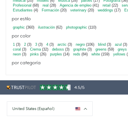
medical
(20)
models
(6)
Música
(28)
parties
(17)
Fotografía
(36)
Profesional
(68)
real
(28)
Agencia de empleo
(41)
retail
(22)
ser
Estudiantes
(4)
Formación
(20)
veterinary
(20)
weddings
(17)
Es
por estilo
graphic
(360)
ilustración
(62)
photographic
(110)
por color
1
(3)
2
(3)
3
(3)
4
(3)
arctic
(3)
negro
(106)
blind
(3)
azul
(3)
coral
(3)
Crema
(32)
deboss
(3)
graphite
(3)
greens
(59)
greys
neon
(3)
pinks
(26)
purples
(14)
reds
(84)
white
(159)
yellows
(
por categoría
4.5/5
United States (Español)