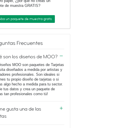
ro papel, ¿por qué no creas un
ete de muestra GRATIS?
eba un paquete de muestra gratis
guntas Frecuentes
é son los diseños de MOO?
iseños MOO son paquetes de Tarjetas
sita diseñados a medida por artistas y
adores profesionales. Son ideales si
enes tu propio diseño de tarjetas o si
s algo hecho a medida para tu sector.
e tus datos y crea un paquete de
tas tan profesionales como tú!
e gusta una de las
etas