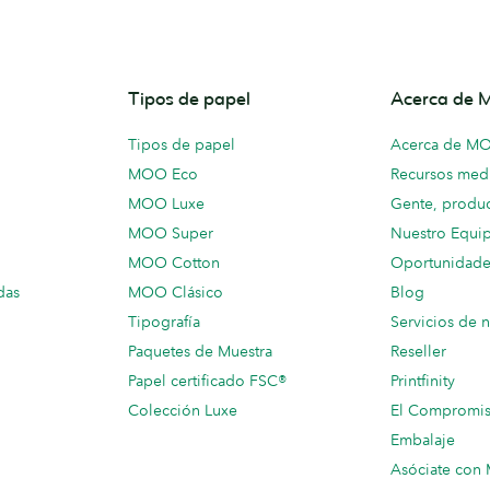
Tipos de papel
Acerca de
Tipos de papel
Acerca de M
MOO Eco
Recursos medi
MOO Luxe
Gente, produc
MOO Super
Nuestro Equi
MOO Cotton
Oportunidade
das
MOO Clásico
Blog
Tipografía
Servicios de 
Paquetes de Muestra
Reseller
Papel certificado FSC®
Printfinity
Colección Luxe
El Compromi
Embalaje
Asóciate co