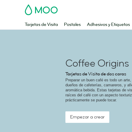
MOO
Tarjetas de Visita
Postales
Adhesivos y Etiquetas
Coffee Origins
Tarjetas de Visita de dos caras
Preparar un buen café es todo un arte
dueños de cafeterías, camareros, y af
aromática bebida. Estas tarjetas de vis
raíces del café con un aspecto texturi
prácticamente se puede tocar.
Empezar a crear