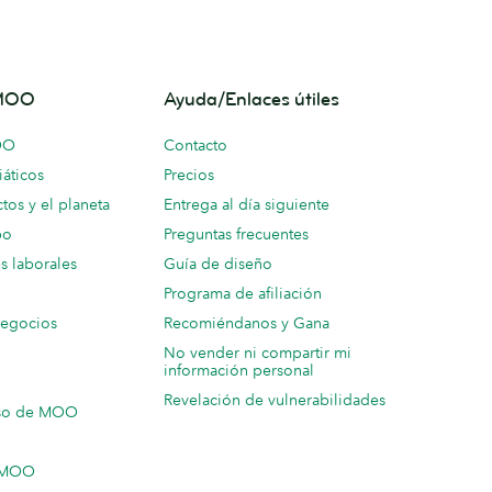
 MOO
Ayuda/Enlaces útiles
OO
Contacto
áticos
Precios
tos y el planeta
Entrega al día siguiente
po
Preguntas frecuentes
s laborales
Guía de diseño
Programa de afiliación
negocios
Recomiéndanos y Gana
No vender ni compartir mi
información personal
Revelación de vulnerabilidades
so de MOO
n MOO