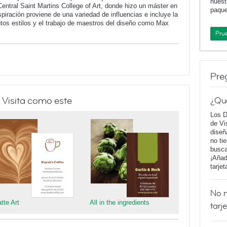
nuest
Central Saint Martins College of Art, donde hizo un máster en
paqu
iración proviene de una variedad de influencias e incluye la
intos estilos y el trabajo de maestros del diseño como Max
Pru
Pre
 Visita como este
¿Qu
Los D
de Vi
diseñ
no ti
busca
¡Añad
tarje
No m
tte Art
All in the ingredients
tarj