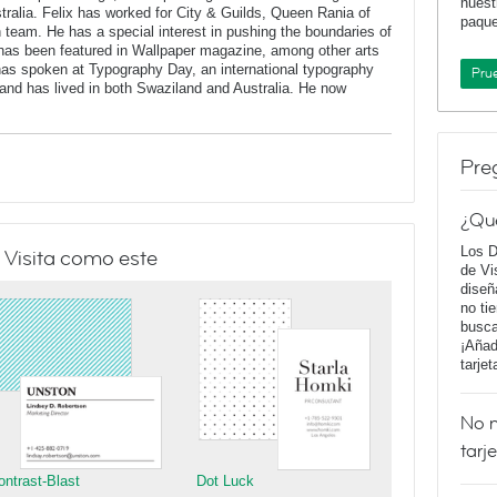
nuest
stralia. Felix has worked for City & Guilds, Queen Rania of
paqu
n team. He has a special interest in pushing the boundaries of
has been featured in Wallpaper magazine, among other arts
 has spoken at Typography Day, an international typography
Pru
and has lived in both Swaziland and Australia. He now
Pre
¿Qu
Los D
 Visita como este
de Vi
diseñ
no ti
busca
¡Añad
tarje
No m
tarj
ontrast-Blast
Dot Luck