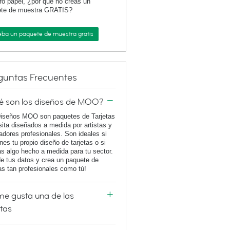
ro papel, ¿por qué no creas un
ete de muestra GRATIS?
eba un paquete de muestra gratis
guntas Frecuentes
é son los diseños de MOO?
iseños MOO son paquetes de Tarjetas
sita diseñados a medida por artistas y
adores profesionales. Son ideales si
enes tu propio diseño de tarjetas o si
s algo hecho a medida para tu sector.
e tus datos y crea un paquete de
tas tan profesionales como tú!
e gusta una de las
etas