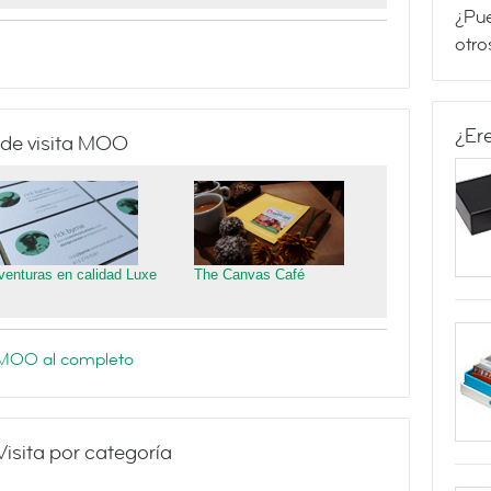
¿Pue
otro
¿Er
 de visita MOO
venturas en calidad Luxe
The Canvas Café
e MOO al completo
Visita por categoría