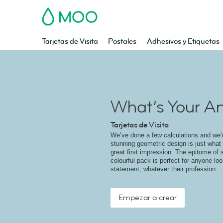
MOO
Tarjetas de Visita
Postales
Adhesivos y Etiquetas
What’s Your A
Tarjetas de Visita
We’ve done a few calculations and we’r
stunning geometric design is just what
great first impression. The epitome of st
colourful pack is perfect for anyone lo
statement, whatever their profession.
Empezar a crear