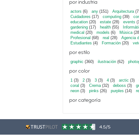
por industria
actors
(6)
any
(151)
Arquitectura
(7
Cuidadores
(17)
computing
(39)
con
education
(20)
estate
(28)
events
(
gardening
(17)
health
(55)
Informát
medical
(20)
models
(6)
Música
(28
Profesional
(68)
real
(28)
Agencia 
Estudiantes
(4)
Formación
(20)
vet
por estilo
graphic
(360)
ilustración
(62)
photo
por color
1
(3)
2
(3)
3
(3)
4
(3)
arctic
(3)
coral
(3)
Crema
(32)
deboss
(3)
g
neon
(3)
pinks
(26)
purples
(14)
r
por categoría
4.5/5