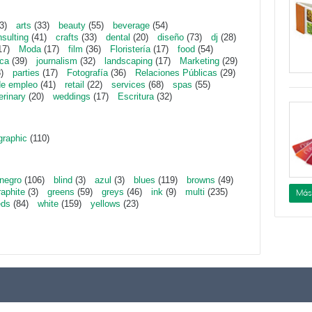
3)
arts
(33)
beauty
(55)
beverage
(54)
sulting
(41)
crafts
(33)
dental
(20)
diseño
(73)
dj
(28)
17)
Moda
(17)
film
(36)
Floristería
(17)
food
(54)
ica
(39)
journalism
(32)
landscaping
(17)
Marketing
(29)
)
parties
(17)
Fotografía
(36)
Relaciones Públicas
(29)
de empleo
(41)
retail
(22)
services
(68)
spas
(55)
erinary
(20)
weddings
(17)
Escritura
(32)
graphic
(110)
negro
(106)
blind
(3)
azul
(3)
blues
(119)
browns
(49)
raphite
(3)
greens
(59)
greys
(46)
ink
(9)
multi
(235)
Más
eds
(84)
white
(159)
yellows
(23)