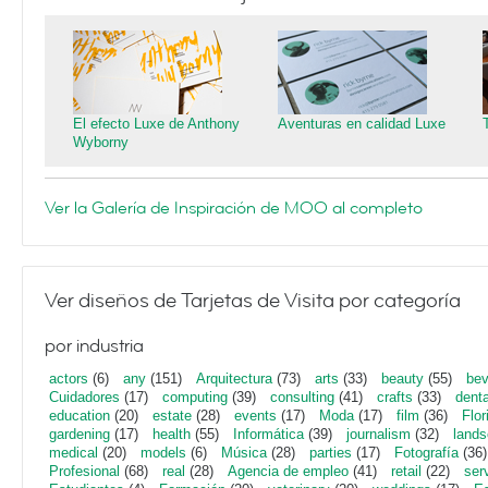
El efecto Luxe de Anthony
Aventuras en calidad Luxe
Wyborny
Ver la Galería de Inspiración de MOO al completo
Ver diseños de Tarjetas de Visita por categoría
por industria
actors
(6)
any
(151)
Arquitectura
(73)
arts
(33)
beauty
(55)
bev
Cuidadores
(17)
computing
(39)
consulting
(41)
crafts
(33)
denta
education
(20)
estate
(28)
events
(17)
Moda
(17)
film
(36)
Flor
gardening
(17)
health
(55)
Informática
(39)
journalism
(32)
lands
medical
(20)
models
(6)
Música
(28)
parties
(17)
Fotografía
(36)
Profesional
(68)
real
(28)
Agencia de empleo
(41)
retail
(22)
ser