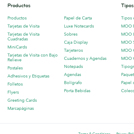
Productos
Tipos
Productos
Papel de Carta
Tipos 
Tarjetas de Visita
Luxe Notecards
MOO 
Tarjetas de Visita
Sobres
MOO 
Cuadradas
Caja Display
MOO 
MiniCards
Tarjeteros
MOO C
Tarjetas de Visita con Bajo
Cuadernos y Agendas
MOO C
Relieve
Notepads
Tipogr
Postales
Agendas
Paquet
Adhesivos y Etiquetas
Bolígrafo
Papel 
Folletos
Porta Bebidas
Colecc
Flyers
Greeting Cards
Marcapáginas
Terms & Conditions
Privacy Pol