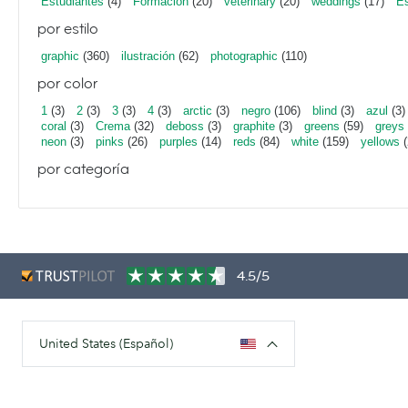
Estudiantes
(4)
Formación
(20)
veterinary
(20)
weddings
(17)
Es
por estilo
graphic
(360)
ilustración
(62)
photographic
(110)
por color
1
(3)
2
(3)
3
(3)
4
(3)
arctic
(3)
negro
(106)
blind
(3)
azul
(3)
coral
(3)
Crema
(32)
deboss
(3)
graphite
(3)
greens
(59)
greys
neon
(3)
pinks
(26)
purples
(14)
reds
(84)
white
(159)
yellows
(
por categoría
4.5/5
United States (Español)