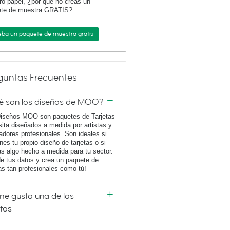
ro papel, ¿por qué no creas un
ete de muestra GRATIS?
eba un paquete de muestra gratis
guntas Frecuentes
é son los diseños de MOO?
iseños MOO son paquetes de Tarjetas
sita diseñados a medida por artistas y
adores profesionales. Son ideales si
enes tu propio diseño de tarjetas o si
s algo hecho a medida para tu sector.
e tus datos y crea un paquete de
tas tan profesionales como tú!
e gusta una de las
etas