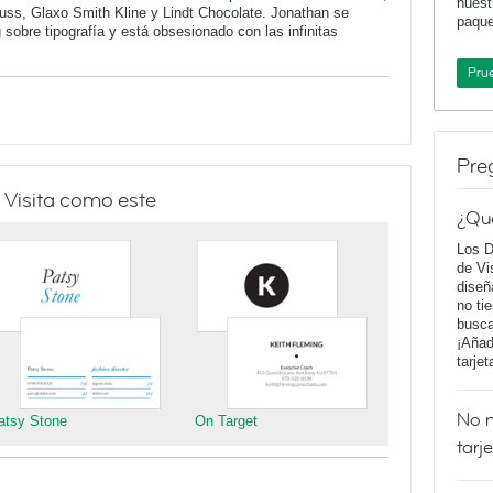
nuest
auss, Glaxo Smith Kline y Lindt Chocolate. Jonathan se
paqu
g sobre tipografía y está obsesionado con las infinitas
Pru
Pre
 Visita como este
¿Qu
Los D
de Vi
diseñ
no ti
busca
¡Añad
tarje
No m
atsy Stone
On Target
tarj