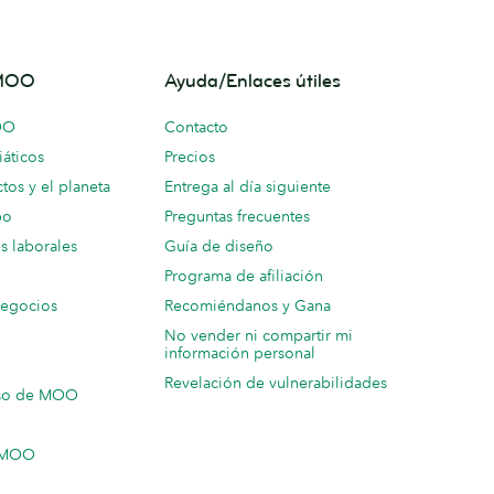
 MOO
Ayuda/Enlaces útiles
OO
Contacto
áticos
Precios
tos y el planeta
Entrega al día siguiente
po
Preguntas frecuentes
s laborales
Guía de diseño
Programa de afiliación
negocios
Recomiéndanos y Gana
No vender ni compartir mi
información personal
Revelación de vulnerabilidades
so de MOO
n MOO