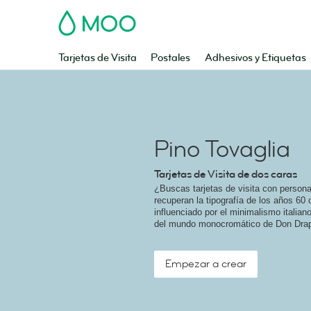
MOO
Tarjetas de Visita
Postales
Adhesivos y Etiquetas
Pino Tovaglia
Tarjetas de Visita de dos caras
¿Buscas tarjetas de visita con persona
recuperan la tipografía de los años 60
influenciado por el minimalismo italia
del mundo monocromático de Don Dra
Empezar a crear