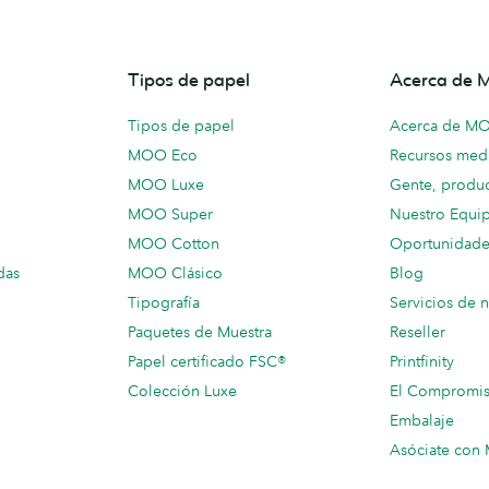
Tipos de papel
Acerca de
Tipos de papel
Acerca de M
MOO Eco
Recursos medi
MOO Luxe
Gente, produc
MOO Super
Nuestro Equi
MOO Cotton
Oportunidade
das
MOO Clásico
Blog
Tipografía
Servicios de 
Paquetes de Muestra
Reseller
Papel certificado FSC®
Printfinity
Colección Luxe
El Compromi
Embalaje
Asóciate co