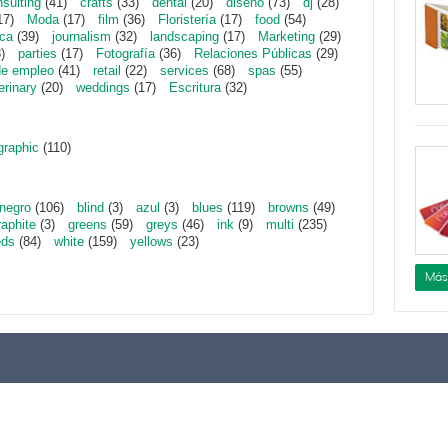
sulting
(41)
crafts
(33)
dental
(20)
diseño
(73)
dj
(28)
17)
Moda
(17)
film
(36)
Floristería
(17)
food
(54)
ica
(39)
journalism
(32)
landscaping
(17)
Marketing
(29)
)
parties
(17)
Fotografía
(36)
Relaciones Públicas
(29)
de empleo
(41)
retail
(22)
services
(68)
spas
(55)
erinary
(20)
weddings
(17)
Escritura
(32)
graphic
(110)
negro
(106)
blind
(3)
azul
(3)
blues
(119)
browns
(49)
raphite
(3)
greens
(59)
greys
(46)
ink
(9)
multi
(235)
eds
(84)
white
(159)
yellows
(23)
Más