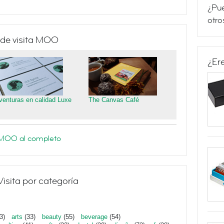
¿Pue
otro
 de visita MOO
¿Er
venturas en calidad Luxe
The Canvas Café
e MOO al completo
Visita por categoría
3)
arts
(33)
beauty
(55)
beverage
(54)