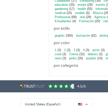
Cuidadores
(17)
computing
(39)
con
education
(20)
estate
(28)
events
(
gardening
(17)
health
(55)
Informát
medical
(20)
models
(6)
Música
(28
Profesional
(68)
real
(28)
Agencia 
Estudiantes
(4)
Formación
(20)
vet
por estilo
graphic
(360)
ilustración
(62)
photo
por color
1
(3)
2
(3)
3
(3)
4
(3)
arctic
(3)
coral
(3)
Crema
(32)
deboss
(3)
g
neon
(3)
pinks
(26)
purples
(14)
r
por categoría
4.5/5
United States (Español)