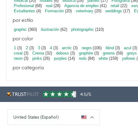
medical
(20)
models
(6)
Música
(28)
parties
(17)
Fotografía
(36)
Profesional
(68)
real
(28)
Agencia de empleo
(41)
retail
(22)
ser
Estudiantes
(4)
Formación
(20)
veterinary
(20)
weddings
(17)
Es
por estilo
graphic
(360)
ilustración
(62)
photographic
(110)
por color
1
(3)
2
(3)
3
(3)
4
(3)
arctic
(3)
negro
(106)
blind
(3)
azul
(3)
coral
(3)
Crema
(32)
deboss
(3)
graphite
(3)
greens
(59)
greys
neon
(3)
pinks
(26)
purples
(14)
reds
(84)
white
(159)
yellows
(
por categoría
4.5/5
United States (Español)