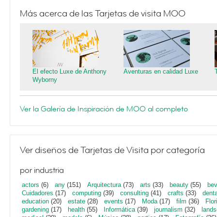
Más acerca de las Tarjetas de visita MOO
El efecto Luxe de Anthony
Aventuras en calidad Luxe
Wyborny
Ver la Galería de Inspiración de MOO al completo
Ver diseños de Tarjetas de Visita por categoría
por industria
actors
(6)
any
(151)
Arquitectura
(73)
arts
(33)
beauty
(55)
bev
Cuidadores
(17)
computing
(39)
consulting
(41)
crafts
(33)
denta
education
(20)
estate
(28)
events
(17)
Moda
(17)
film
(36)
Flor
gardening
(17)
health
(55)
Informática
(39)
journalism
(32)
lands