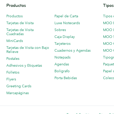
Productos
Tipos
Productos
Papel de Carta
Tipos 
Tarjetas de Visita
Luxe Notecards
MOO 
Tarjetas de Visita
Sobres
MOO 
Cuadradas
Caja Display
MOO 
MiniCards
Tarjeteros
MOO C
Tarjetas de Visita con Bajo
Cuadernos y Agendas
MOO C
Relieve
Notepads
Tipogr
Postales
Agendas
Paquet
Adhesivos y Etiquetas
Bolígrafo
Papel 
Folletos
Porta Bebidas
Colecc
Flyers
Greeting Cards
Marcapáginas