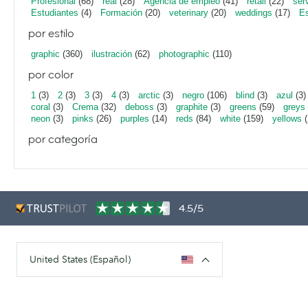
Profesional
(68)
real
(28)
Agencia de empleo
(41)
retail
(22)
ser
Estudiantes
(4)
Formación
(20)
veterinary
(20)
weddings
(17)
Es
por estilo
graphic
(360)
ilustración
(62)
photographic
(110)
por color
1
(3)
2
(3)
3
(3)
4
(3)
arctic
(3)
negro
(106)
blind
(3)
azul
(3)
coral
(3)
Crema
(32)
deboss
(3)
graphite
(3)
greens
(59)
greys
neon
(3)
pinks
(26)
purples
(14)
reds
(84)
white
(159)
yellows
(
por categoría
4.5/5
United States (Español)