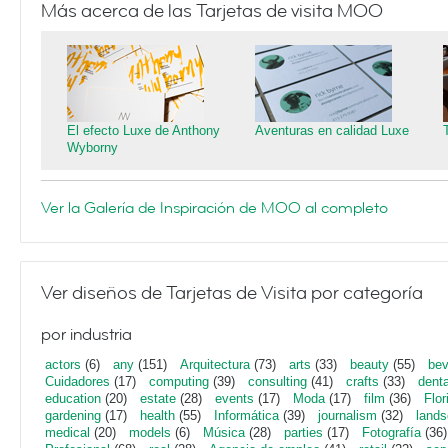
Más acerca de las Tarjetas de visita MOO
El efecto Luxe de Anthony
Aventuras en calidad Luxe
Wyborny
Ver la Galería de Inspiración de MOO al completo
Ver diseños de Tarjetas de Visita por categoría
por industria
actors
(6)
any
(151)
Arquitectura
(73)
arts
(33)
beauty
(55)
bev
Cuidadores
(17)
computing
(39)
consulting
(41)
crafts
(33)
denta
education
(20)
estate
(28)
events
(17)
Moda
(17)
film
(36)
Flor
gardening
(17)
health
(55)
Informática
(39)
journalism
(32)
lands
medical
(20)
models
(6)
Música
(28)
parties
(17)
Fotografía
(36)