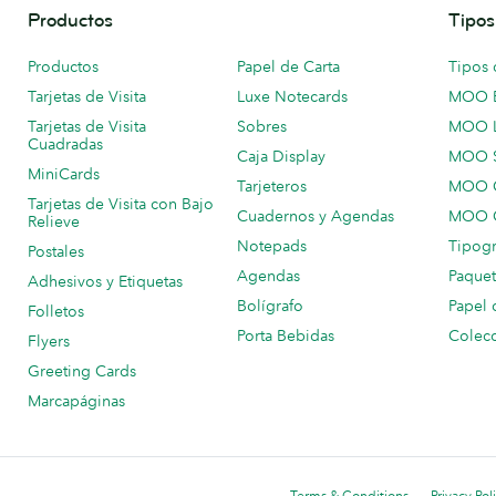
Productos
Tipos
Productos
Papel de Carta
Tipos 
Tarjetas de Visita
Luxe Notecards
MOO 
Tarjetas de Visita
Sobres
MOO 
Cuadradas
Caja Display
MOO 
MiniCards
Tarjeteros
MOO C
Tarjetas de Visita con Bajo
Cuadernos y Agendas
MOO C
Relieve
Notepads
Tipogr
Postales
Agendas
Paquet
Adhesivos y Etiquetas
Bolígrafo
Papel 
Folletos
Porta Bebidas
Colecc
Flyers
Greeting Cards
Marcapáginas
Terms & Conditions
Privacy Pol