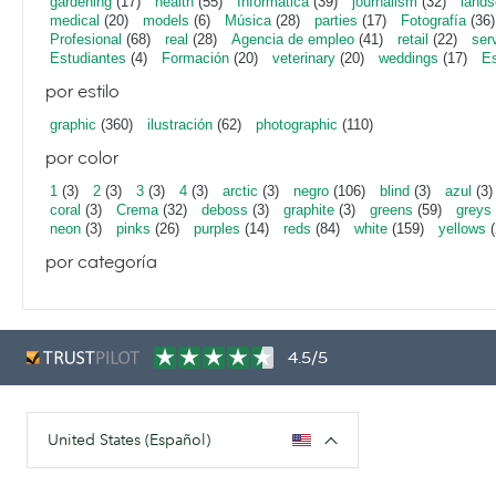
gardening
(17)
health
(55)
Informática
(39)
journalism
(32)
lands
medical
(20)
models
(6)
Música
(28)
parties
(17)
Fotografía
(36)
Profesional
(68)
real
(28)
Agencia de empleo
(41)
retail
(22)
ser
Estudiantes
(4)
Formación
(20)
veterinary
(20)
weddings
(17)
Es
por estilo
graphic
(360)
ilustración
(62)
photographic
(110)
por color
1
(3)
2
(3)
3
(3)
4
(3)
arctic
(3)
negro
(106)
blind
(3)
azul
(3)
coral
(3)
Crema
(32)
deboss
(3)
graphite
(3)
greens
(59)
greys
neon
(3)
pinks
(26)
purples
(14)
reds
(84)
white
(159)
yellows
(
por categoría
4.5/5
United States (Español)