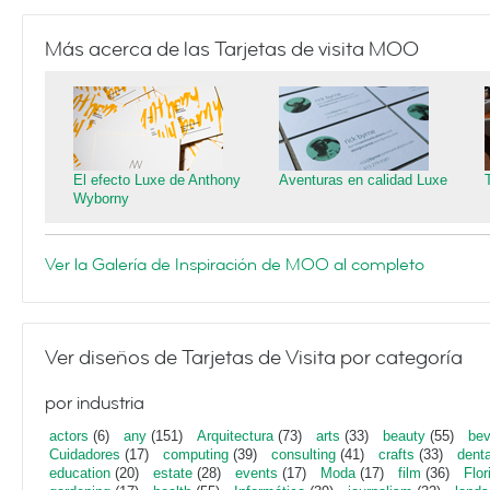
Más acerca de las Tarjetas de visita MOO
El efecto Luxe de Anthony
Aventuras en calidad Luxe
Wyborny
Ver la Galería de Inspiración de MOO al completo
Ver diseños de Tarjetas de Visita por categoría
por industria
actors
(6)
any
(151)
Arquitectura
(73)
arts
(33)
beauty
(55)
bev
Cuidadores
(17)
computing
(39)
consulting
(41)
crafts
(33)
denta
education
(20)
estate
(28)
events
(17)
Moda
(17)
film
(36)
Flor