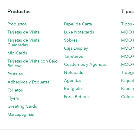
Productos
Tipos
Productos
Papel de Carta
Tipos 
Tarjetas de Visita
Luxe Notecards
MOO 
Tarjetas de Visita
Sobres
MOO 
Cuadradas
Caja Display
MOO 
MiniCards
Tarjeteros
MOO C
Tarjetas de Visita con Bajo
Cuadernos y Agendas
MOO C
Relieve
Notepads
Tipogr
Postales
Agendas
Paquet
Adhesivos y Etiquetas
Bolígrafo
Papel 
Folletos
Porta Bebidas
Colecc
Flyers
Greeting Cards
Marcapáginas