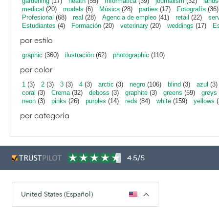
gardening
(17)
health
(55)
Informática
(39)
journalism
(32)
lands
medical
(20)
models
(6)
Música
(28)
parties
(17)
Fotografía
(36)
Profesional
(68)
real
(28)
Agencia de empleo
(41)
retail
(22)
ser
Estudiantes
(4)
Formación
(20)
veterinary
(20)
weddings
(17)
Es
por estilo
graphic
(360)
ilustración
(62)
photographic
(110)
por color
1
(3)
2
(3)
3
(3)
4
(3)
arctic
(3)
negro
(106)
blind
(3)
azul
(3)
coral
(3)
Crema
(32)
deboss
(3)
graphite
(3)
greens
(59)
greys
neon
(3)
pinks
(26)
purples
(14)
reds
(84)
white
(159)
yellows
(
por categoría
4.5/5
United States (Español)