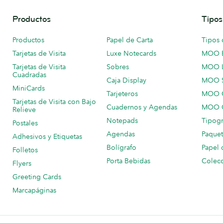
Productos
Tipos
Productos
Papel de Carta
Tipos 
Tarjetas de Visita
Luxe Notecards
MOO 
Tarjetas de Visita
Sobres
MOO 
Cuadradas
Caja Display
MOO 
MiniCards
Tarjeteros
MOO C
Tarjetas de Visita con Bajo
Cuadernos y Agendas
MOO C
Relieve
Notepads
Tipogr
Postales
Agendas
Paquet
Adhesivos y Etiquetas
Bolígrafo
Papel 
Folletos
Porta Bebidas
Colecc
Flyers
Greeting Cards
Marcapáginas