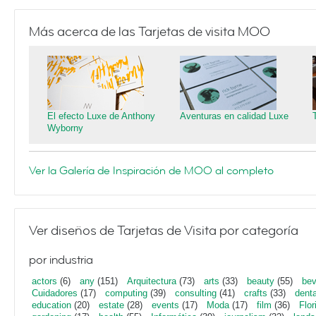
Más acerca de las Tarjetas de visita MOO
El efecto Luxe de Anthony
Aventuras en calidad Luxe
Wyborny
Ver la Galería de Inspiración de MOO al completo
Ver diseños de Tarjetas de Visita por categoría
por industria
actors
(6)
any
(151)
Arquitectura
(73)
arts
(33)
beauty
(55)
bev
Cuidadores
(17)
computing
(39)
consulting
(41)
crafts
(33)
denta
education
(20)
estate
(28)
events
(17)
Moda
(17)
film
(36)
Flor