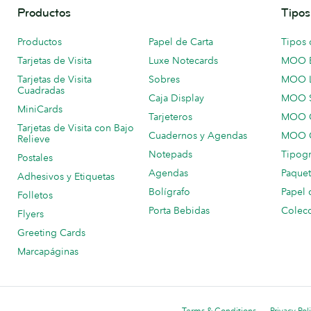
Productos
Tipos
Productos
Papel de Carta
Tipos 
Tarjetas de Visita
Luxe Notecards
MOO 
Tarjetas de Visita
Sobres
MOO 
Cuadradas
Caja Display
MOO 
MiniCards
Tarjeteros
MOO C
Tarjetas de Visita con Bajo
Cuadernos y Agendas
MOO C
Relieve
Notepads
Tipogr
Postales
Agendas
Paquet
Adhesivos y Etiquetas
Bolígrafo
Papel 
Folletos
Porta Bebidas
Colecc
Flyers
Greeting Cards
Marcapáginas
Terms & Conditions
Privacy Pol