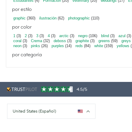
Estudiantes
(4)
Formación
(20)
veterinary
(20)
weddings
(17)
Es
por estilo
graphic
(360)
ilustración
(62)
photographic
(110)
por color
1
(3)
2
(3)
3
(3)
4
(3)
arctic
(3)
negro
(106)
blind
(3)
azul
(3)
coral
(3)
Crema
(32)
deboss
(3)
graphite
(3)
greens
(59)
greys
neon
(3)
pinks
(26)
purples
(14)
reds
(84)
white
(159)
yellows
(
por categoría
4.5/5
United States (Español)