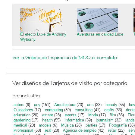
El efecto Luxe de Anthony
Aventuras en calidad Luxe
Wyborny
Ver la Galería de Inspiración de MOO al completo
Ver diseños de Tarjetas de Visita por categoría
por industria
actors
(6)
any
(151)
Arquitectura
(73)
arts
(33)
beauty
(55)
bev
Cuidadores
(17)
computing
(39)
consulting
(41)
crafts
(33)
denta
education
(20)
estate
(28)
events
(17)
Moda
(17)
film
(36)
Flor
gardening
(17)
health
(55)
Informática
(39)
journalism
(32)
lands
medical
(20)
models
(6)
Música
(28)
parties
(17)
Fotografía
(36)
Profesional
(68)
real
(28)
Agencia de empleo
(41)
retail
(22)
ser