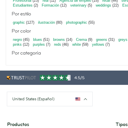
Profesional
(23)
real
(11)
Agencia de empleo
(15)
retail
(44)
ser
Estudiantes
(2)
Formación
(12)
veterinary
(5)
weddings
(22)
Esc
Por estilo
graphic
(127)
ilustración
(80)
photographic
(55)
Por color
negro
(45)
blues
(51)
browns
(14)
Crema
(9)
greens
(31)
greys
pinks
(12)
purples
(7)
reds
(46)
white
(59)
yellows
(7)
Por categoría
4.5/5
United States (Español)
Productos
Tipos