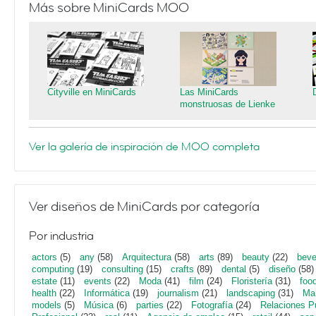
Más sobre MiniCards MOO
Cityville en MiniCards
Las MiniCards
monstruosas de Lienke
Ver la galería de inspiración de MOO completa
Ver diseños de MiniCards por categoría
Por industria
actors
(5)
any
(58)
Arquitectura
(58)
arts
(89)
beauty
(22)
beve
computing
(19)
consulting
(15)
crafts
(89)
dental
(5)
diseño
(58)
estate
(11)
events
(22)
Moda
(41)
film
(24)
Floristería
(31)
foo
health
(22)
Informática
(19)
journalism
(21)
landscaping
(31)
Mar
models
(5)
Música
(6)
parties
(22)
Fotografía
(24)
Relaciones P