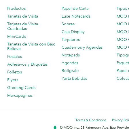
Productos
Papel de Carta
Tipos 
Tarjetas de Visita
Luxe Notecards
MOO 
Tarjetas de Visita
Sobres
MOO 
Cuadradas
Caja Display
MOO 
MiniCards
Tarjeteros
MOO C
Tarjetas de Visita con Bajo
Cuadernos y Agendas
MOO C
Relieve
Notepads
Tipogr
Postales
Agendas
Paquet
Adhesivos y Etiquetas
Bolígrafo
Papel 
Folletos
Porta Bebidas
Colecc
Flyers
Greeting Cards
Marcapáginas
Terms & Conditions
Privacy Pol
© MOO Inc., 25 Fairmount Ave, East Providen