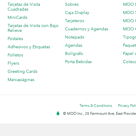
Tarjetas de Visita
Sobres
MOO 
Cuadradas
Caja Display
MOO 
MiniCards
Tarjeteros
MOO C
Tarjetas de Visita con Bajo
Cuadernos y Agendas
MOO C
Relieve
Notepads
Tipogr
Postales
Agendas
Paquet
Adhesivos y Etiquetas
Bolígrafo
Papel 
Folletos
Porta Bebidas
Colecc
Flyers
Greeting Cards
Marcapáginas
Terms & Conditions
Privacy Pol
© MOO Inc., 25 Fairmount Ave, East Providen