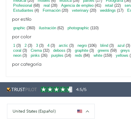
medical
(20)
models
(6)
Música
(28)
parties
(17)
Fotografía
(36)
Profesional
(68)
real
(28)
Agencia de empleo
(41)
retail
(22)
ser
Estudiantes
(4)
Formación
(20)
veterinary
(20)
weddings
(17)
Es
por estilo
graphic
(360)
ilustración
(62)
photographic
(110)
por color
1
(3)
2
(3)
3
(3)
4
(3)
arctic
(3)
negro
(106)
blind
(3)
azul
(3)
coral
(3)
Crema
(32)
deboss
(3)
graphite
(3)
greens
(59)
greys
neon
(3)
pinks
(26)
purples
(14)
reds
(84)
white
(159)
yellows
(
por categoría
4.5/5
United States (Español)