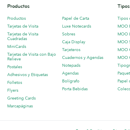
Productos
Tipos
Productos
Papel de Carta
Tipos 
Tarjetas de Visita
Luxe Notecards
MOO 
Tarjetas de Visita
Sobres
MOO 
Cuadradas
Caja Display
MOO 
MiniCards
Tarjeteros
MOO C
Tarjetas de Visita con Bajo
Cuadernos y Agendas
MOO C
Relieve
Notepads
Tipogr
Postales
Agendas
Paquet
Adhesivos y Etiquetas
Bolígrafo
Papel 
Folletos
Porta Bebidas
Colecc
Flyers
Greeting Cards
Marcapáginas