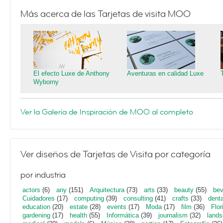
Más acerca de las Tarjetas de visita MOO
El efecto Luxe de Anthony
Aventuras en calidad Luxe
Wyborny
Ver la Galería de Inspiración de MOO al completo
Ver diseños de Tarjetas de Visita por categoría
por industria
actors
(6)
any
(151)
Arquitectura
(73)
arts
(33)
beauty
(55)
bev
Cuidadores
(17)
computing
(39)
consulting
(41)
crafts
(33)
denta
education
(20)
estate
(28)
events
(17)
Moda
(17)
film
(36)
Flor
gardening
(17)
health
(55)
Informática
(39)
journalism
(32)
lands