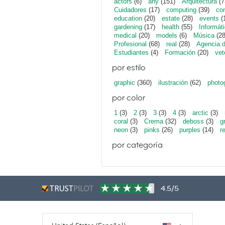
actors
(6)
any
(151)
Arquitectura
(7
Cuidadores
(17)
computing
(39)
con
education
(20)
estate
(28)
events
(
gardening
(17)
health
(55)
Informát
medical
(20)
models
(6)
Música
(28
Profesional
(68)
real
(28)
Agencia 
Estudiantes
(4)
Formación
(20)
vet
por estilo
graphic
(360)
ilustración
(62)
photo
por color
1
(3)
2
(3)
3
(3)
4
(3)
arctic
(3)
coral
(3)
Crema
(32)
deboss
(3)
g
neon
(3)
pinks
(26)
purples
(14)
r
por categoría
4.5/5