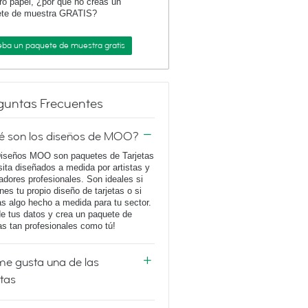
ro papel, ¿por qué no creas un
ete de muestra GRATIS?
eba un paquete de muestra gratis
guntas Frecuentes
é son los diseños de MOO?
iseños MOO son paquetes de Tarjetas
sita diseñados a medida por artistas y
adores profesionales. Son ideales si
enes tu propio diseño de tarjetas o si
s algo hecho a medida para tu sector.
e tus datos y crea un paquete de
tas tan profesionales como tú!
e gusta una de las
etas