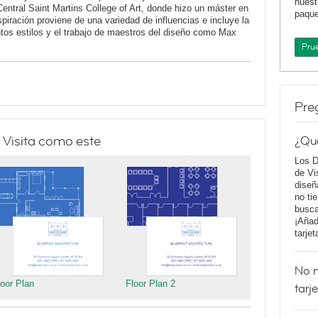
nuest
Central Saint Martins College of Art, donde hizo un máster en
paqu
iración proviene de una variedad de influencias e incluye la
intos estilos y el trabajo de maestros del diseño como Max
Pru
Pre
 Visita como este
¿Qu
Los D
de Vi
diseñ
no ti
busca
¡Añad
tarje
No m
loor Plan
Floor Plan 2
tarj