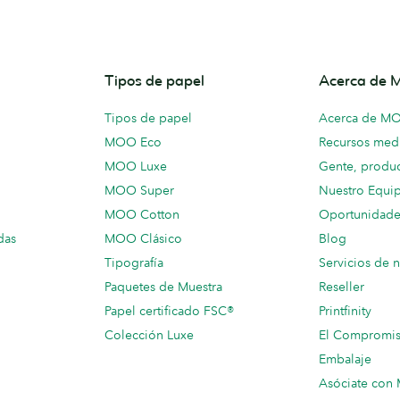
Tipos de papel
Acerca de
Tipos de papel
Acerca de M
MOO Eco
Recursos medi
MOO Luxe
Gente, produc
MOO Super
Nuestro Equi
MOO Cotton
Oportunidade
das
MOO Clásico
Blog
Tipografía
Servicios de 
Paquetes de Muestra
Reseller
Papel certificado FSC®
Printfinity
Colección Luxe
El Compromi
Embalaje
Asóciate co