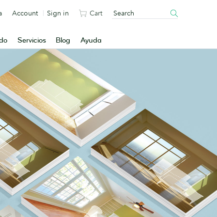
a
Account
Sign in
Cart
ado
Servicios
Blog
Ayuda