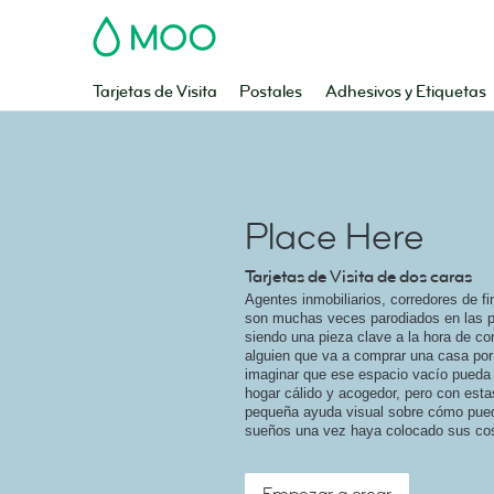
MOO
Tarjetas de Visita
Postales
Adhesivos y Etiquetas
Place Here
Tarjetas de Visita de dos caras
Agentes inmobiliarios, corredores de f
son muchas veces parodiados en las pe
siendo una pieza clave a la hora de c
alguien que va a comprar una casa por 
imaginar que ese espacio vacío pueda 
hogar cálido y acogedor, pero con esta
pequeña ayuda visual sobre cómo pued
sueños una vez haya colocado sus co