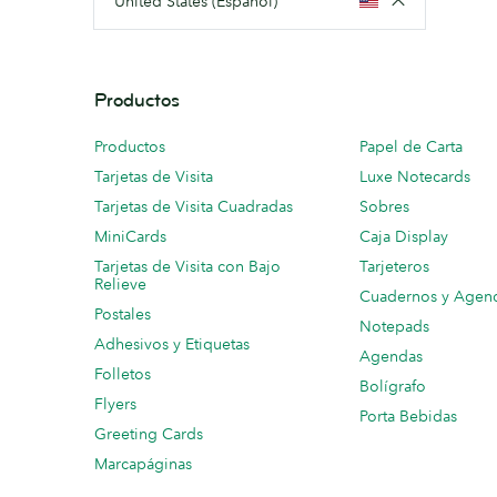
United States (Español)
Productos
Productos
Papel de Carta
Tarjetas de Visita
Luxe Notecards
Tarjetas de Visita Cuadradas
Sobres
MiniCards
Caja Display
Tarjetas de Visita con Bajo
Tarjeteros
Relieve
Cuadernos y Agen
Postales
Notepads
Adhesivos y Etiquetas
Agendas
Folletos
Bolígrafo
Flyers
Porta Bebidas
Greeting Cards
Marcapáginas