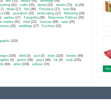
3)
arts
(33)
beauty
(55)
beverage
(54)
sulting
(41)
crafts
(33)
dental
(20)
diseño
(73)
dj
(28)
17)
Moda
(17)
film
(36)
Floristería
(17)
food
(54)
ica
(39)
journalism
(32)
landscaping
(17)
Marketing
(29)
)
parties
(17)
Fotografía
(36)
Relaciones Públicas
(29)
de empleo
(41)
retail
(22)
services
(68)
spas
(55)
erinary
(20)
weddings
(17)
Escritura
(32)
graphic
(110)
negro
(106)
blind
(3)
azul
(3)
blues
(119)
browns
(49)
raphite
(3)
greens
(59)
greys
(46)
ink
(9)
multi
(235)
eds
(84)
white
(159)
yellows
(23)
Más