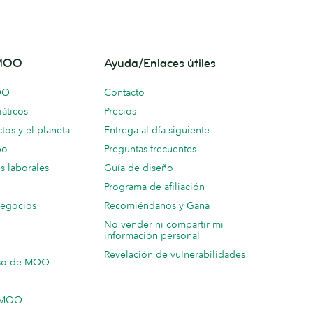
 MOO
Ayuda/Enlaces útiles
OO
Contacto
áticos
Precios
tos y el planeta
Entrega al día siguiente
po
Preguntas frecuentes
s laborales
Guía de diseño
Programa de afiliación
negocios
Recomiéndanos y Gana
No vender ni compartir mi
información personal
Revelación de vulnerabilidades
so de MOO
n MOO