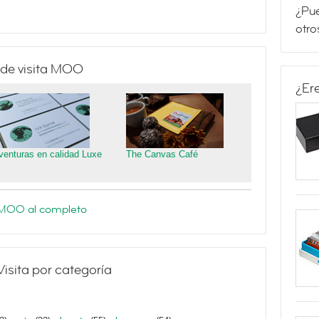
¿Pue
otro
 de visita MOO
¿Er
venturas en calidad Luxe
The Canvas Café
e MOO al completo
Visita por categoría