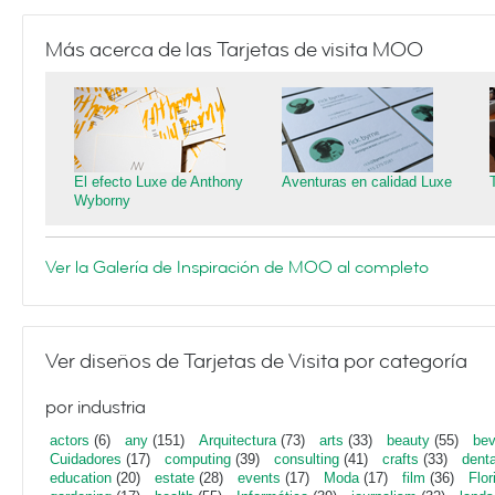
Más acerca de las Tarjetas de visita MOO
El efecto Luxe de Anthony
Aventuras en calidad Luxe
Wyborny
Ver la Galería de Inspiración de MOO al completo
Ver diseños de Tarjetas de Visita por categoría
por industria
actors
(6)
any
(151)
Arquitectura
(73)
arts
(33)
beauty
(55)
bev
Cuidadores
(17)
computing
(39)
consulting
(41)
crafts
(33)
denta
education
(20)
estate
(28)
events
(17)
Moda
(17)
film
(36)
Flor