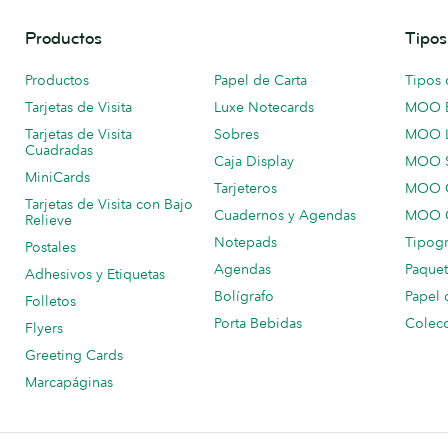
Productos
Tipos
Productos
Papel de Carta
Tipos 
Tarjetas de Visita
Luxe Notecards
MOO 
Tarjetas de Visita
Sobres
MOO 
Cuadradas
Caja Display
MOO 
MiniCards
Tarjeteros
MOO C
Tarjetas de Visita con Bajo
Cuadernos y Agendas
MOO C
Relieve
Notepads
Tipogr
Postales
Agendas
Paquet
Adhesivos y Etiquetas
Bolígrafo
Papel 
Folletos
Porta Bebidas
Colecc
Flyers
Greeting Cards
Marcapáginas