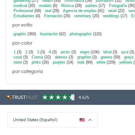
gardening
(17)
health
(55)
Informática
(39)
journalism
(32)
lands
medical
(20)
models
(6)
Música
(28)
parties
(17)
Fotografía
(36)
Profesional
(68)
real
(28)
Agencia de empleo
(41)
retail
(22)
ser
Estudiantes
(4)
Formación
(20)
veterinary
(20)
weddings
(17)
Es
por estilo
graphic
(360)
ilustración
(62)
photographic
(110)
por color
1
(3)
2
(3)
3
(3)
4
(3)
arctic
(3)
negro
(106)
blind
(3)
azul
(3)
coral
(3)
Crema
(32)
deboss
(3)
graphite
(3)
greens
(59)
greys
neon
(3)
pinks
(26)
purples
(14)
reds
(84)
white
(159)
yellows
(
por categoría
4.5/5
United States (Español)