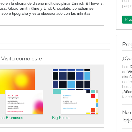
nuest
vo en la oficina de diseño multidisciplinar Dinnick & Howells,
paqu
auss, Glaxo Smith Kline y Lindt Chocolate. Jonathan se
g sobre tipografía y está obsesionado con las infinitas
Pru
Pre
 Visita como este
¿Qu
Los D
de Vi
diseñ
no ti
busca
¡Añad
tarje
No m
ías Brumosos
Big Pixels
tarj