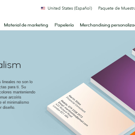
United States (Español)
Paquete de Muestr
Material de marketing
Papelería
Merchandising personaliz
alism
s lineales no son lo
ctas para ti. Su
s colores manteniendo
enue arcoíris
e el minimalismo
r diseño.