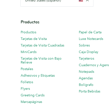
United States (Español)
Productos
Productos
Papel de Carta
Tarjetas de Visita
Luxe Notecards
Tarjetas de Visita Cuadradas
Sobres
MiniCards
Caja Display
Tarjetas de Visita con Bajo
Tarjeteros
Relieve
Cuadernos y Agen
Postales
Notepads
Adhesivos y Etiquetas
Agendas
Folletos
Bolígrafo
Flyers
Porta Bebidas
Greeting Cards
Marcapáginas