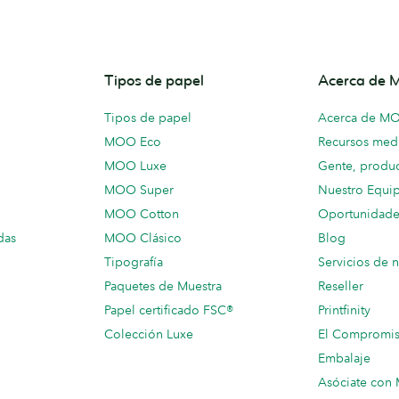
Tipos de papel
Acerca de
Tipos de papel
Acerca de M
MOO Eco
Recursos medi
MOO Luxe
Gente, produc
MOO Super
Nuestro Equi
MOO Cotton
Oportunidade
das
MOO Clásico
Blog
Tipografía
Servicios de 
Paquetes de Muestra
Reseller
Papel certificado FSC®
Printfinity
Colección Luxe
El Compromi
Embalaje
Asóciate co