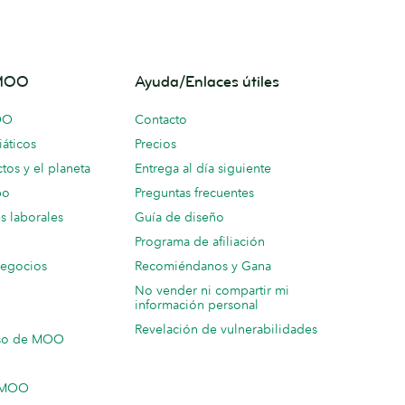
 MOO
Ayuda/Enlaces útiles
OO
Contacto
áticos
Precios
tos y el planeta
Entrega al día siguiente
po
Preguntas frecuentes
s laborales
Guía de diseño
Programa de afiliación
negocios
Recomiéndanos y Gana
No vender ni compartir mi
información personal
Revelación de vulnerabilidades
so de MOO
n MOO