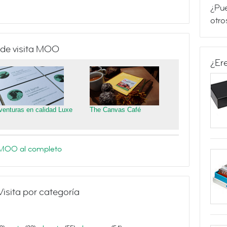
¿Pue
otro
 de visita MOO
¿Er
venturas en calidad Luxe
The Canvas Café
e MOO al completo
Visita por categoría