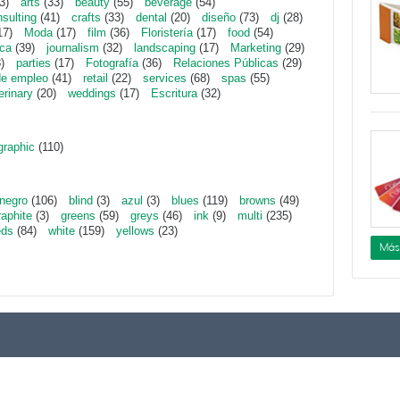
3)
arts
(33)
beauty
(55)
beverage
(54)
sulting
(41)
crafts
(33)
dental
(20)
diseño
(73)
dj
(28)
17)
Moda
(17)
film
(36)
Floristería
(17)
food
(54)
ica
(39)
journalism
(32)
landscaping
(17)
Marketing
(29)
)
parties
(17)
Fotografía
(36)
Relaciones Públicas
(29)
de empleo
(41)
retail
(22)
services
(68)
spas
(55)
erinary
(20)
weddings
(17)
Escritura
(32)
graphic
(110)
negro
(106)
blind
(3)
azul
(3)
blues
(119)
browns
(49)
raphite
(3)
greens
(59)
greys
(46)
ink
(9)
multi
(235)
eds
(84)
white
(159)
yellows
(23)
Más