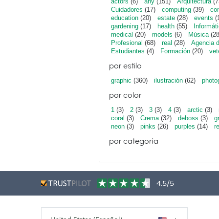
actors
(6)
any
(151)
Arquitectura
(7
Cuidadores
(17)
computing
(39)
con
education
(20)
estate
(28)
events
(
gardening
(17)
health
(55)
Informát
medical
(20)
models
(6)
Música
(28
Profesional
(68)
real
(28)
Agencia 
Estudiantes
(4)
Formación
(20)
vet
por estilo
graphic
(360)
ilustración
(62)
photo
por color
1
(3)
2
(3)
3
(3)
4
(3)
arctic
(3)
coral
(3)
Crema
(32)
deboss
(3)
g
neon
(3)
pinks
(26)
purples
(14)
r
por categoría
4.5/5