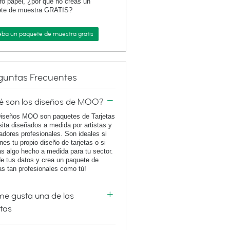
ro papel, ¿por qué no creas un
ete de muestra GRATIS?
eba un paquete de muestra gratis
guntas Frecuentes
é son los diseños de MOO?
iseños MOO son paquetes de Tarjetas
sita diseñados a medida por artistas y
adores profesionales. Son ideales si
enes tu propio diseño de tarjetas o si
s algo hecho a medida para tu sector.
e tus datos y crea un paquete de
tas tan profesionales como tú!
e gusta una de las
etas