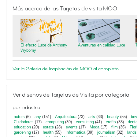
Más acerca de las Tarjetas de visita MOO
El efecto Luxe de Anthony
Aventuras en calidad Luxe
Wyborny
Ver la Galería de Inspiración de MOO al completo
Ver diseños de Tarjetas de Visita por categoría
por industria
actors
(6)
any
(151)
Arquitectura
(73)
arts
(33)
beauty
(55)
bev
Cuidadores
(17)
computing
(39)
consulting
(41)
crafts
(33)
denta
education
(20)
estate
(28)
events
(17)
Moda
(17)
film
(36)
Flor
gardening
(17)
health
(55)
Informática
(39)
journalism
(32)
lands