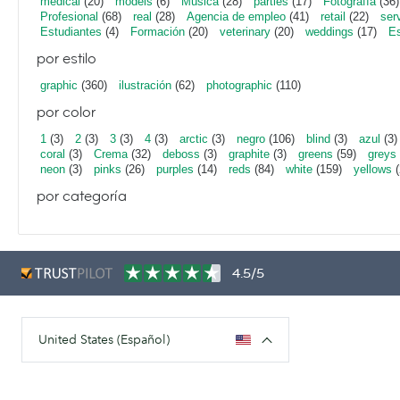
medical
(20)
models
(6)
Música
(28)
parties
(17)
Fotografía
(36)
Profesional
(68)
real
(28)
Agencia de empleo
(41)
retail
(22)
ser
Estudiantes
(4)
Formación
(20)
veterinary
(20)
weddings
(17)
Es
por estilo
graphic
(360)
ilustración
(62)
photographic
(110)
por color
1
(3)
2
(3)
3
(3)
4
(3)
arctic
(3)
negro
(106)
blind
(3)
azul
(3)
coral
(3)
Crema
(32)
deboss
(3)
graphite
(3)
greens
(59)
greys
neon
(3)
pinks
(26)
purples
(14)
reds
(84)
white
(159)
yellows
(
por categoría
4.5/5
United States (Español)