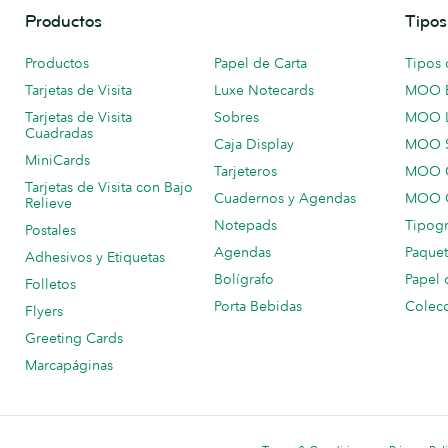
Productos
Tipos
Productos
Papel de Carta
Tipos 
Tarjetas de Visita
Luxe Notecards
MOO 
Tarjetas de Visita
Sobres
MOO 
Cuadradas
Caja Display
MOO 
MiniCards
Tarjeteros
MOO C
Tarjetas de Visita con Bajo
Cuadernos y Agendas
MOO C
Relieve
Notepads
Tipogr
Postales
Agendas
Paquet
Adhesivos y Etiquetas
Bolígrafo
Papel 
Folletos
Porta Bebidas
Colecc
Flyers
Greeting Cards
Marcapáginas