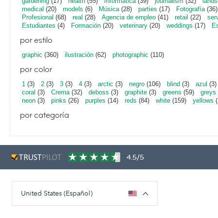
gardening
(17)
health
(55)
Informática
(39)
journalism
(32)
lands
medical
(20)
models
(6)
Música
(28)
parties
(17)
Fotografía
(36)
Profesional
(68)
real
(28)
Agencia de empleo
(41)
retail
(22)
ser
Estudiantes
(4)
Formación
(20)
veterinary
(20)
weddings
(17)
Es
por estilo
graphic
(360)
ilustración
(62)
photographic
(110)
por color
1
(3)
2
(3)
3
(3)
4
(3)
arctic
(3)
negro
(106)
blind
(3)
azul
(3)
coral
(3)
Crema
(32)
deboss
(3)
graphite
(3)
greens
(59)
greys
neon
(3)
pinks
(26)
purples
(14)
reds
(84)
white
(159)
yellows
(
por categoría
4.5/5
United States (Español)