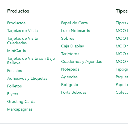
Productos
Tipos
Productos
Papel de Carta
Tipos 
Tarjetas de Visita
Luxe Notecards
MOO 
Tarjetas de Visita
Sobres
MOO 
Cuadradas
Caja Display
MOO 
MiniCards
Tarjeteros
MOO C
Tarjetas de Visita con Bajo
Cuadernos y Agendas
MOO C
Relieve
Notepads
Tipogr
Postales
Agendas
Paquet
Adhesivos y Etiquetas
Bolígrafo
Papel 
Folletos
Porta Bebidas
Colecc
Flyers
Greeting Cards
Marcapáginas