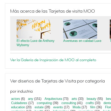
Más acerca de las Tarjetas de visita MOO
El efecto Luxe de Anthony
Aventuras en calidad Luxe
Wyborny
Ver la Galería de Inspiración de MOO al completo
Ver diseños de Tarjetas de Visita por categoría
por industria
actors
(6)
any
(151)
Arquitectura
(73)
arts
(33)
beauty
(55)
bev
Cuidadores
(17)
computing
(39)
consulting
(41)
crafts
(33)
denta
education
(20)
estate
(28)
events
(17)
Moda
(17)
film
(36)
Flor