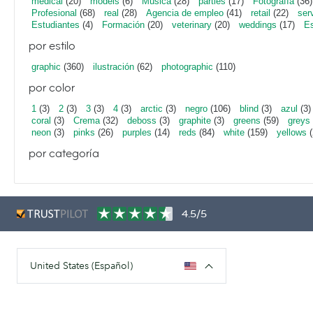
medical
(20)
models
(6)
Música
(28)
parties
(17)
Fotografía
(36)
Profesional
(68)
real
(28)
Agencia de empleo
(41)
retail
(22)
ser
Estudiantes
(4)
Formación
(20)
veterinary
(20)
weddings
(17)
Es
por estilo
graphic
(360)
ilustración
(62)
photographic
(110)
por color
1
(3)
2
(3)
3
(3)
4
(3)
arctic
(3)
negro
(106)
blind
(3)
azul
(3)
coral
(3)
Crema
(32)
deboss
(3)
graphite
(3)
greens
(59)
greys
neon
(3)
pinks
(26)
purples
(14)
reds
(84)
white
(159)
yellows
(
por categoría
4.5/5
United States (Español)