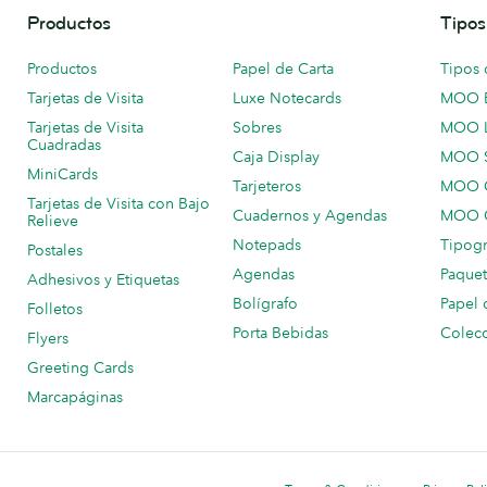
Productos
Tipos
Productos
Papel de Carta
Tipos 
Tarjetas de Visita
Luxe Notecards
MOO 
Tarjetas de Visita
Sobres
MOO 
Cuadradas
Caja Display
MOO 
MiniCards
Tarjeteros
MOO C
Tarjetas de Visita con Bajo
Cuadernos y Agendas
MOO C
Relieve
Notepads
Tipogr
Postales
Agendas
Paquet
Adhesivos y Etiquetas
Bolígrafo
Papel 
Folletos
Porta Bebidas
Colecc
Flyers
Greeting Cards
Marcapáginas