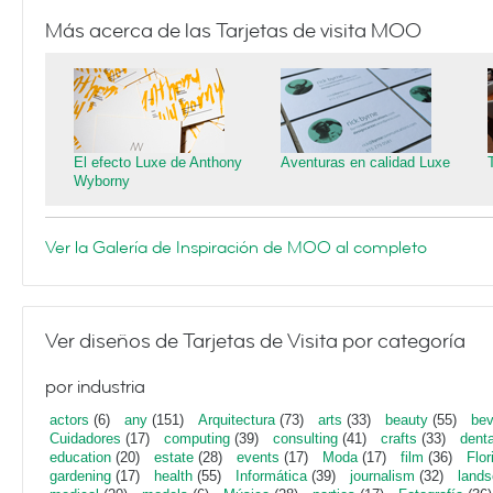
Más acerca de las Tarjetas de visita MOO
El efecto Luxe de Anthony
Aventuras en calidad Luxe
Wyborny
Ver la Galería de Inspiración de MOO al completo
Ver diseños de Tarjetas de Visita por categoría
por industria
actors
(6)
any
(151)
Arquitectura
(73)
arts
(33)
beauty
(55)
bev
Cuidadores
(17)
computing
(39)
consulting
(41)
crafts
(33)
denta
education
(20)
estate
(28)
events
(17)
Moda
(17)
film
(36)
Flor
gardening
(17)
health
(55)
Informática
(39)
journalism
(32)
lands