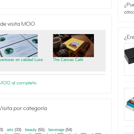
¿Pue
otro
 de visita MOO
¿Er
venturas en calidad Luxe
The Canvas Café
e MOO al completo
Visita por categoría
3)
arts
(33)
beauty
(55)
beverage
(54)