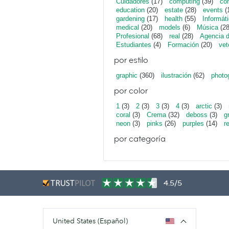
Cuidadores
(17)
computing
(39)
con
education
(20)
estate
(28)
events
(
gardening
(17)
health
(55)
Informát
medical
(20)
models
(6)
Música
(28
Profesional
(68)
real
(28)
Agencia 
Estudiantes
(4)
Formación
(20)
vet
por estilo
graphic
(360)
ilustración
(62)
photo
por color
1
(3)
2
(3)
3
(3)
4
(3)
arctic
(3)
coral
(3)
Crema
(32)
deboss
(3)
g
neon
(3)
pinks
(26)
purples
(14)
r
por categoría
4.5/5
United States (Español)