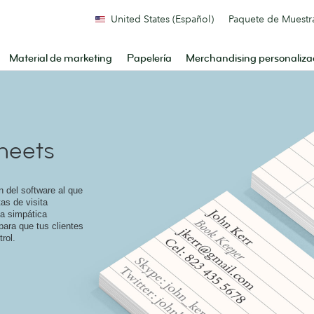
United States (Español)
Paquete de Muestr
Material de marketing
Papelería
Merchandising personaliz
heets
an del software al que
tas de visita
na simpática
 para que tus clientes
rol.