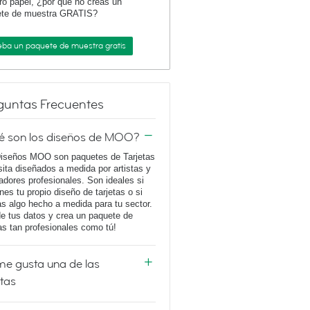
ro papel, ¿por qué no creas un
ete de muestra GRATIS?
eba un paquete de muestra gratis
guntas Frecuentes
é son los diseños de MOO?
iseños MOO son paquetes de Tarjetas
sita diseñados a medida por artistas y
adores profesionales. Son ideales si
enes tu propio diseño de tarjetas o si
s algo hecho a medida para tu sector.
e tus datos y crea un paquete de
tas tan profesionales como tú!
e gusta una de las
etas