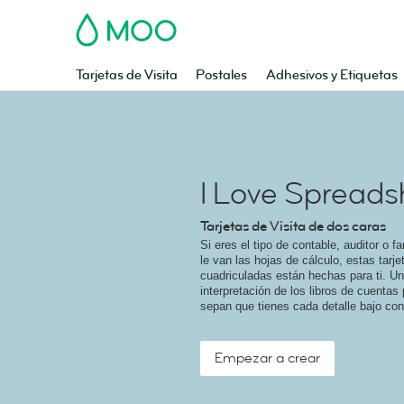
MOO
Tarjetas de Visita
Postales
Adhesivos y Etiquetas
I Love Spreads
Tarjetas de Visita de dos caras
Si eres el tipo de contable, auditor o f
le van las hojas de cálculo, estas tarje
cuadriculadas están hechas para ti. U
interpretación de los libros de cuentas
sepan que tienes cada detalle bajo cont
Empezar a crear