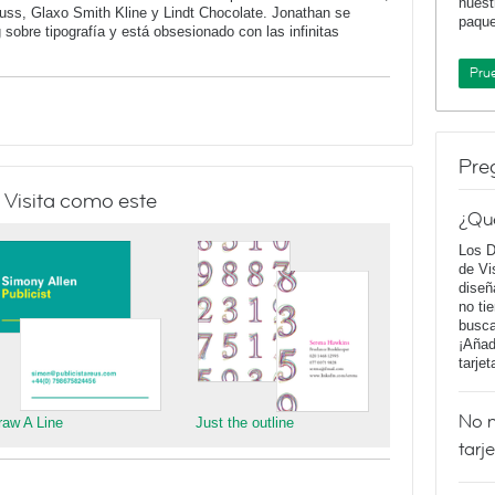
nuest
auss, Glaxo Smith Kline y Lindt Chocolate. Jonathan se
paqu
g sobre tipografía y está obsesionado con las infinitas
Pru
Pre
 Visita como este
¿Qu
Los D
de Vi
diseñ
no ti
busca
¡Añad
tarje
No m
raw A Line
Just the outline
tarj