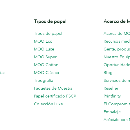
Tipos de papel
Acerca de
Tipos de papel
Acerca de M
MOO Eco
Recursos medi
MOO Luxe
Gente, produc
MOO Super
Nuestro Equi
MOO Cotton
Oportunidade
das
MOO Clásico
Blog
Tipografía
Servicios de 
Paquetes de Muestra
Reseller
Papel certificado FSC®
Printfinity
Colección Luxe
El Compromi
Embalaje
Asóciate co