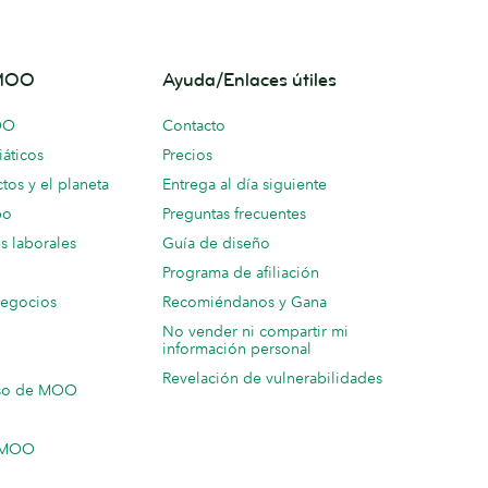
 MOO
Ayuda/Enlaces útiles
OO
Contacto
áticos
Precios
tos y el planeta
Entrega al día siguiente
po
Preguntas frecuentes
s laborales
Guía de diseño
Programa de afiliación
negocios
Recomiéndanos y Gana
No vender ni compartir mi
información personal
Revelación de vulnerabilidades
so de MOO
n MOO