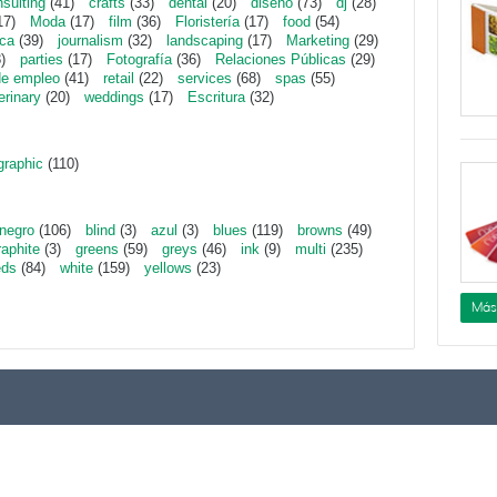
sulting
(41)
crafts
(33)
dental
(20)
diseño
(73)
dj
(28)
17)
Moda
(17)
film
(36)
Floristería
(17)
food
(54)
ica
(39)
journalism
(32)
landscaping
(17)
Marketing
(29)
)
parties
(17)
Fotografía
(36)
Relaciones Públicas
(29)
de empleo
(41)
retail
(22)
services
(68)
spas
(55)
erinary
(20)
weddings
(17)
Escritura
(32)
graphic
(110)
negro
(106)
blind
(3)
azul
(3)
blues
(119)
browns
(49)
raphite
(3)
greens
(59)
greys
(46)
ink
(9)
multi
(235)
eds
(84)
white
(159)
yellows
(23)
Más