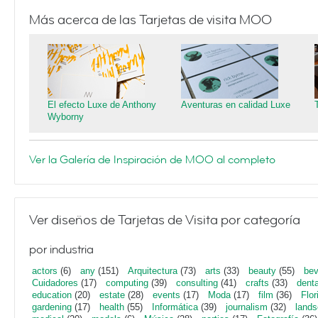
Más acerca de las Tarjetas de visita MOO
El efecto Luxe de Anthony
Aventuras en calidad Luxe
Wyborny
Ver la Galería de Inspiración de MOO al completo
Ver diseños de Tarjetas de Visita por categoría
por industria
actors
(6)
any
(151)
Arquitectura
(73)
arts
(33)
beauty
(55)
bev
Cuidadores
(17)
computing
(39)
consulting
(41)
crafts
(33)
denta
education
(20)
estate
(28)
events
(17)
Moda
(17)
film
(36)
Flor
gardening
(17)
health
(55)
Informática
(39)
journalism
(32)
lands