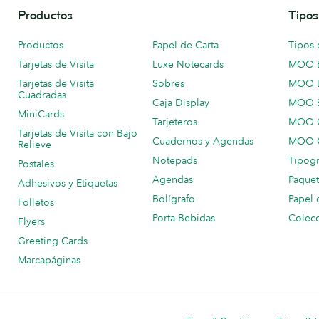
Productos
Tipos
Productos
Papel de Carta
Tipos 
Tarjetas de Visita
Luxe Notecards
MOO 
Tarjetas de Visita
Sobres
MOO 
Cuadradas
Caja Display
MOO 
MiniCards
Tarjeteros
MOO C
Tarjetas de Visita con Bajo
Cuadernos y Agendas
MOO C
Relieve
Notepads
Tipogr
Postales
Agendas
Paquet
Adhesivos y Etiquetas
Bolígrafo
Papel 
Folletos
Porta Bebidas
Colecc
Flyers
Greeting Cards
Marcapáginas