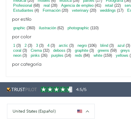
medical
(20)
models
(6)
Música
(28)
parties
(17)
Fotografía
(36)
Profesional
(68)
real
(28)
Agencia de empleo
(41)
retail
(22)
ser
Estudiantes
(4)
Formación
(20)
veterinary
(20)
weddings
(17)
Es
por estilo
graphic
(360)
ilustración
(62)
photographic
(110)
por color
1
(3)
2
(3)
3
(3)
4
(3)
arctic
(3)
negro
(106)
blind
(3)
azul
(3)
coral
(3)
Crema
(32)
deboss
(3)
graphite
(3)
greens
(59)
greys
neon
(3)
pinks
(26)
purples
(14)
reds
(84)
white
(159)
yellows
(
por categoría
4.5/5
United States (Español)