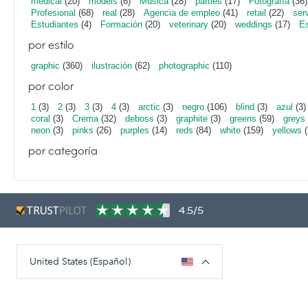
medical
(20)
models
(6)
Música
(28)
parties
(17)
Fotografía
(36)
Profesional
(68)
real
(28)
Agencia de empleo
(41)
retail
(22)
ser
Estudiantes
(4)
Formación
(20)
veterinary
(20)
weddings
(17)
Es
por estilo
graphic
(360)
ilustración
(62)
photographic
(110)
por color
1
(3)
2
(3)
3
(3)
4
(3)
arctic
(3)
negro
(106)
blind
(3)
azul
(3)
coral
(3)
Crema
(32)
deboss
(3)
graphite
(3)
greens
(59)
greys
neon
(3)
pinks
(26)
purples
(14)
reds
(84)
white
(159)
yellows
(
por categoría
4.5/5
United States (Español)