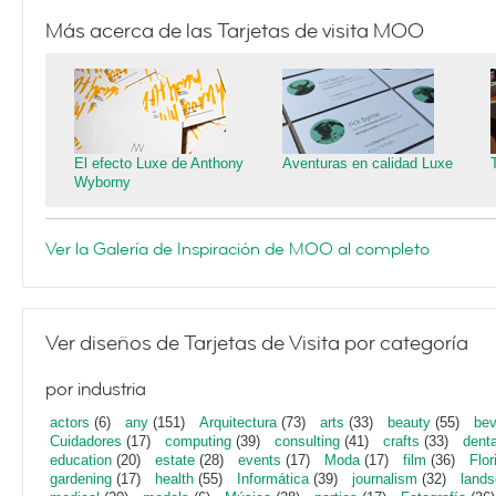
Más acerca de las Tarjetas de visita MOO
El efecto Luxe de Anthony
Aventuras en calidad Luxe
Wyborny
Ver la Galería de Inspiración de MOO al completo
Ver diseños de Tarjetas de Visita por categoría
por industria
actors
(6)
any
(151)
Arquitectura
(73)
arts
(33)
beauty
(55)
bev
Cuidadores
(17)
computing
(39)
consulting
(41)
crafts
(33)
denta
education
(20)
estate
(28)
events
(17)
Moda
(17)
film
(36)
Flor
gardening
(17)
health
(55)
Informática
(39)
journalism
(32)
lands