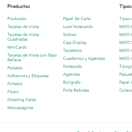
Productos
Tipos
Productos
Papel de Carta
Tipos 
Tarjetas de Visita
Luxe Notecards
MOO 
Tarjetas de Visita
Sobres
MOO 
Cuadradas
Caja Display
MOO 
MiniCards
Tarjeteros
MOO C
Tarjetas de Visita con Bajo
Cuadernos y Agendas
MOO C
Relieve
Notepads
Tipogr
Postales
Agendas
Paquet
Adhesivos y Etiquetas
Bolígrafo
Papel 
Folletos
Porta Bebidas
Colecc
Flyers
Greeting Cards
Marcapáginas