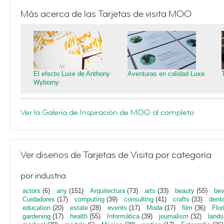
Más acerca de las Tarjetas de visita MOO
El efecto Luxe de Anthony
Aventuras en calidad Luxe
Wyborny
Ver la Galería de Inspiración de MOO al completo
Ver diseños de Tarjetas de Visita por categoría
por industria
actors
(6)
any
(151)
Arquitectura
(73)
arts
(33)
beauty
(55)
bev
Cuidadores
(17)
computing
(39)
consulting
(41)
crafts
(33)
denta
education
(20)
estate
(28)
events
(17)
Moda
(17)
film
(36)
Flor
gardening
(17)
health
(55)
Informática
(39)
journalism
(32)
lands