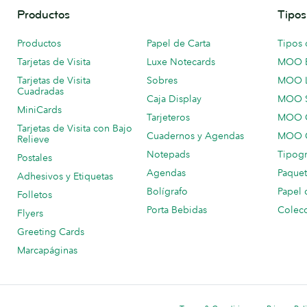
Productos
Tipos
Productos
Papel de Carta
Tipos 
Tarjetas de Visita
Luxe Notecards
MOO 
Tarjetas de Visita
Sobres
MOO 
Cuadradas
Caja Display
MOO 
MiniCards
Tarjeteros
MOO C
Tarjetas de Visita con Bajo
Cuadernos y Agendas
MOO C
Relieve
Notepads
Tipogr
Postales
Agendas
Paquet
Adhesivos y Etiquetas
Bolígrafo
Papel 
Folletos
Porta Bebidas
Colecc
Flyers
Greeting Cards
Marcapáginas