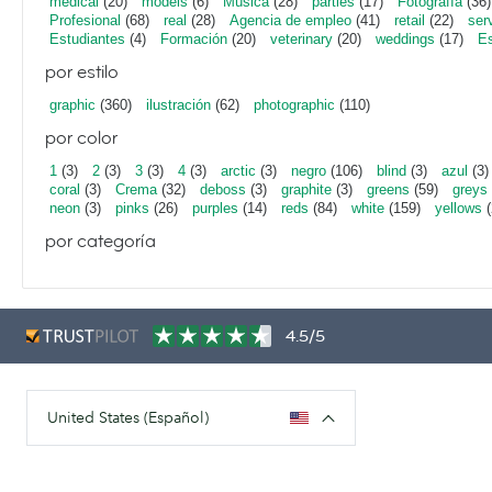
medical
(20)
models
(6)
Música
(28)
parties
(17)
Fotografía
(36)
Profesional
(68)
real
(28)
Agencia de empleo
(41)
retail
(22)
ser
Estudiantes
(4)
Formación
(20)
veterinary
(20)
weddings
(17)
Es
por estilo
graphic
(360)
ilustración
(62)
photographic
(110)
por color
1
(3)
2
(3)
3
(3)
4
(3)
arctic
(3)
negro
(106)
blind
(3)
azul
(3)
coral
(3)
Crema
(32)
deboss
(3)
graphite
(3)
greens
(59)
greys
neon
(3)
pinks
(26)
purples
(14)
reds
(84)
white
(159)
yellows
(
por categoría
4.5/5
United States (Español)