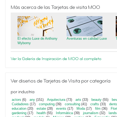
Más acerca de las Tarjetas de visita MOO
El efecto Luxe de Anthony
Aventuras en calidad Luxe
Wyborny
Ver la Galería de Inspiración de MOO al completo
Ver diseños de Tarjetas de Visita por categoría
por industria
actors
(6)
any
(151)
Arquitectura
(73)
arts
(33)
beauty
(55)
bev
Cuidadores
(17)
computing
(39)
consulting
(41)
crafts
(33)
denta
education
(20)
estate
(28)
events
(17)
Moda
(17)
film
(36)
Flor
gardening
(17)
health
(55)
Informática
(39)
journalism
(32)
lands