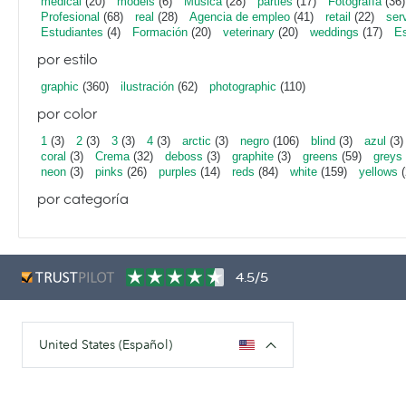
medical
(20)
models
(6)
Música
(28)
parties
(17)
Fotografía
(36)
Profesional
(68)
real
(28)
Agencia de empleo
(41)
retail
(22)
ser
Estudiantes
(4)
Formación
(20)
veterinary
(20)
weddings
(17)
Es
por estilo
graphic
(360)
ilustración
(62)
photographic
(110)
por color
1
(3)
2
(3)
3
(3)
4
(3)
arctic
(3)
negro
(106)
blind
(3)
azul
(3)
coral
(3)
Crema
(32)
deboss
(3)
graphite
(3)
greens
(59)
greys
neon
(3)
pinks
(26)
purples
(14)
reds
(84)
white
(159)
yellows
(
por categoría
4.5/5
United States (Español)