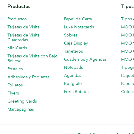
Productos
Tipos
Productos
Papel de Carta
Tipos 
Tarjetas de Visita
Luxe Notecards
MOO 
Tarjetas de Visita
Sobres
MOO 
Cuadradas
Caja Display
MOO 
MiniCards
Tarjeteros
MOO C
Tarjetas de Visita con Bajo
Cuadernos y Agendas
MOO C
Relieve
Notepads
Tipogr
Postales
Agendas
Paquet
Adhesivos y Etiquetas
Bolígrafo
Papel 
Folletos
Porta Bebidas
Colecc
Flyers
Greeting Cards
Marcapáginas