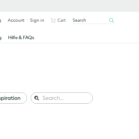
g
Account
Sign in
Cart
g
Hilfe & FAQs
Search
spiration
Search
this
site: