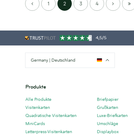
PREVIOUS
NEXT
LAS
1
2
3
4
PAG
4,5/5
Germany | Deutschland
Produkte
Alle Produkte
Briefpapier
Visitenkarten
Grußkarten
Quadratische Visitenkarten
Luxe-Briefkarten
MiniCards
Umschläge
Letterpress-Visitenkarten
Displaybox