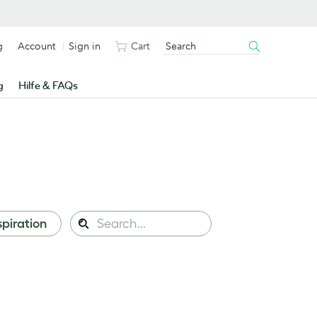
g
Account
Sign in
Cart
g
Hilfe & FAQs
Search
spiration
Search
this
site: