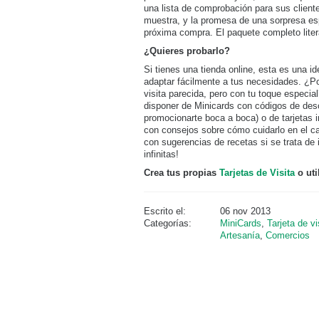
una lista de comprobación para sus cliente
muestra, y la promesa de una sorpresa es
próxima compra. El paquete completo lite
¿Quieres probarlo?
Si tienes una tienda online, esta es una 
adaptar fácilmente a tus necesidades. ¿Po
visita parecida, pero con tu toque especi
disponer de Minicards con códigos de de
promocionarte boca a boca) o de tarjetas i
con consejos sobre cómo cuidarlo en el c
con sugerencias de recetas si se trata de 
infinitas!
Crea tus propias
Tarjetas de Visita
o uti
Escrito el:
06 nov 2013
Categorías:
MiniCards
,
Tarjeta de vi
Artesanía
,
Comercios