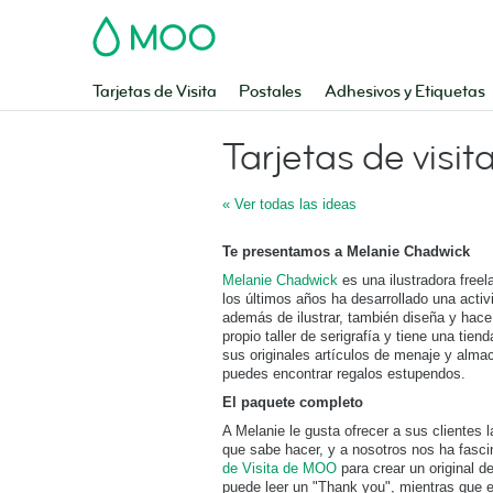
MOO
Tarjetas de Visita
Postales
Adhesivos y Etiquetas
Tarjetas de visi
« Ver todas las ideas
Te presentamos a Melanie Chadwick
Melanie Chadwick
es una ilustradora free
los últimos años ha desarrollado una activ
además de ilustrar, también diseña y hace s
propio taller de serigrafía y tiene una tien
sus originales artículos de menaje y alma
puedes encontrar regalos estupendos.
El paquete completo
A Melanie le gusta ofrecer a sus clientes 
que sabe hacer, y a nosotros nos ha fasci
de Visita de MOO
para crear un original de
puede leer un "Thank you", mientras que e