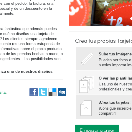
s con el pedido, la factura, una
pecial y de un descuento en la
ralmente.
idea fantástica que además puedes
r qué no diseñas una tarjeta de
al? Los clientes siempre agradecen
Crea tus propias Tarjet
scuento (es una forma estupenda de
nformativas sobre el propio producto
aso de las prendas hechas a mano, o
Sube tus imágene
ingredientes. ¡Las posibilidades son
Pueden ser fotos o
puedes importar im
liza uno de nuestros diseños.
O ver las plantil
Usa uno de nuestros
profesionales y cre
sita
,
¡Crea tus tarjetas!
¡Consigue increíbl
compartir!
Empezar a crear