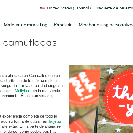
United States (Español)
Paquete de Muestr
Material de marketing
Papelería
Merchandising personaliz
ta camufladas
lance afincada en Cornualles que en
idad artística de lo más completa:
erigrafía. En la actualidad dirige su
da online,
Mellybee
, en la que vende
cenamiento. Échale un vistazo,
la experiencia completa de todo lo
nado su forma de utilzar las
Tarjetas
talle extra. En la parte delantera se
n el dorso, como podéis ver, hay