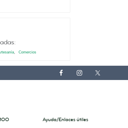
nadas:
rtesanía
,
Comercios
 MOO
Ayuda/Enlaces útiles