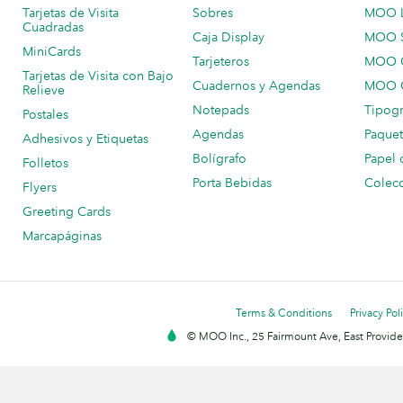
Tarjetas de Visita
Sobres
MOO 
Cuadradas
Caja Display
MOO 
MiniCards
Tarjeteros
MOO C
Tarjetas de Visita con Bajo
Cuadernos y Agendas
MOO C
Relieve
Notepads
Tipogr
Postales
Agendas
Paquet
Adhesivos y Etiquetas
Bolígrafo
Papel 
Folletos
Porta Bebidas
Colecc
Flyers
Greeting Cards
Marcapáginas
Terms & Conditions
Privacy Pol
© MOO Inc., 25 Fairmount Ave, East Providen