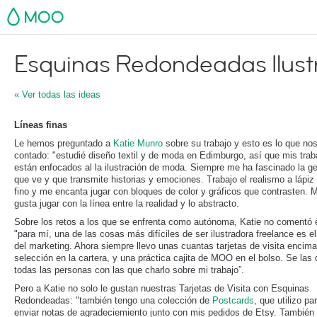
MOO
Esquinas Redondeadas Ilust
« Ver todas las ideas
Líneas finas
Le hemos preguntado a
Katie Munro
sobre su trabajo y esto es lo que no
contado: "estudié diseño textil y de moda en Edimburgo, así que mis trab
están enfocados al la ilustración de moda. Siempre me ha fascinado la g
que ve y que transmite historias y emociones. Trabajo el realismo a lápi
fino y me encanta jugar con bloques de color y gráficos que contrasten. 
gusta jugar con la línea entre la realidad y lo abstracto.
Sobre los retos a los que se enfrenta como autónoma, Katie no comentó 
"para mí, una de las cosas más difíciles de ser ilustradora freelance es e
del marketing. Ahora siempre llevo unas cuantas tarjetas de visita encima
selección en la cartera, y una práctica cajita de MOO en el bolso. Se las
todas las personas con las que charlo sobre mi trabajo”.
Pero a Katie no solo le gustan nuestras Tarjetas de Visita con Esquinas
Redondeadas: "también tengo una colección de
Postcards
, que utilizo pa
enviar notas de agradeciemiento junto con mis pedidos de Etsy. También 