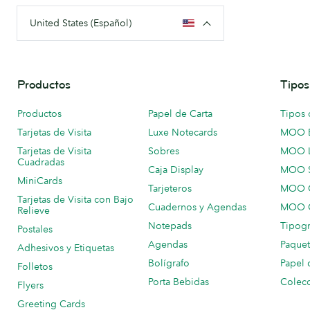
United States (Español)
Productos
Tipos
Productos
Papel de Carta
Tipos 
Tarjetas de Visita
Luxe Notecards
MOO 
Tarjetas de Visita
Sobres
MOO 
Cuadradas
Caja Display
MOO 
MiniCards
Tarjeteros
MOO C
Tarjetas de Visita con Bajo
Cuadernos y Agendas
MOO C
Relieve
Notepads
Tipogr
Postales
Agendas
Paquet
Adhesivos y Etiquetas
Bolígrafo
Papel 
Folletos
Porta Bebidas
Colecc
Flyers
Greeting Cards