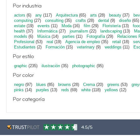
Por industria
actors
(6)
any
(117)
Arquitectura
(65)
arts
(28)
beauty
(37)
bev
computing
(27)
consulting
(35)
crafts
(28)
dental
(9)
diseño
(65)
estate
(19)
events
(11)
Moda
(16)
film
(29)
Floristería
(13)
foo
health
(37)
Informática
(27)
journalism
(22)
landscaping
(13)
Mar
models
(6)
Música
(14)
parties
(11)
Fotografía
(29)
Relaciones 
Profesional
(53)
real
(19)
Agencia de empleo
(35)
retail
(18)
ser
Estudiantes
(2)
Formación
(15)
veterinary
(9)
weddings
(11)
Esc
Por estilo
graphic
(235)
ilustración
(35)
photographic
(95)
Por color
negro
(97)
blues
(85)
browns
(28)
Crema
(20)
greens
(53)
grey
pinks
(14)
purples
(13)
reds
(69)
white
(118)
yellows
(12)
Por categoría
4.5/5