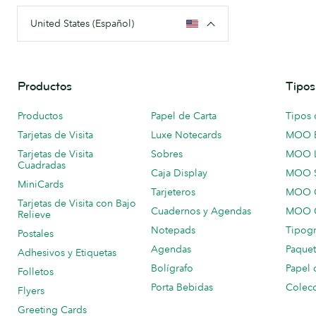
United States (Español)
Productos
Tipos
Productos
Papel de Carta
Tipos 
Tarjetas de Visita
Luxe Notecards
MOO 
Tarjetas de Visita
Sobres
MOO 
Cuadradas
Caja Display
MOO 
MiniCards
Tarjeteros
MOO C
Tarjetas de Visita con Bajo
Cuadernos y Agendas
MOO C
Relieve
Notepads
Tipogr
Postales
Agendas
Paquet
Adhesivos y Etiquetas
Bolígrafo
Papel 
Folletos
Porta Bebidas
Colecc
Flyers
Greeting Cards