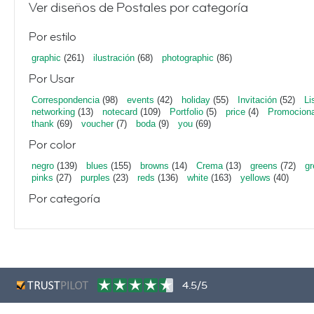
Ver diseños de Postales por categoría
Por estilo
graphic
(261)
ilustración
(68)
photographic
(86)
Por Usar
Correspondencia
(98)
events
(42)
holiday
(55)
Invitación
(52)
Li
networking
(13)
notecard
(109)
Portfolio
(5)
price
(4)
Promociona
thank
(69)
voucher
(7)
boda
(9)
you
(69)
Por color
negro
(139)
blues
(155)
browns
(14)
Crema
(13)
greens
(72)
gr
pinks
(27)
purples
(23)
reds
(136)
white
(163)
yellows
(40)
Por categoría
4.5/5