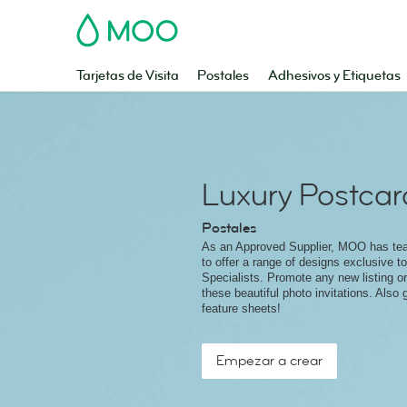
MOO
Tarjetas de Visita
Postales
Adhesivos y Etiquetas
Luxury Postcar
Postales
As an Approved Supplier, MOO has t
to offer a range of designs exclusive to
Specialists. Promote any new listing o
these beautiful photo invitations. Also 
feature sheets!
Empezar a crear