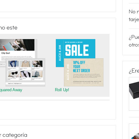
No m
tarj
mo este
¿Pue
otro
¿Er
quared Away
Roll Up!
r categoría