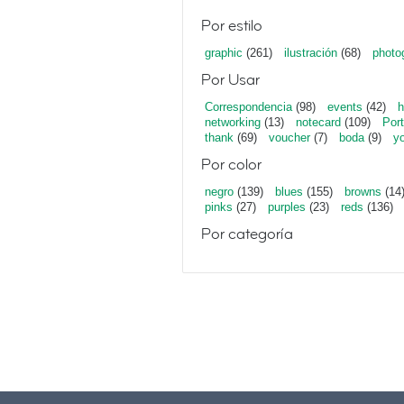
Por estilo
graphic
(261)
ilustración
(68)
photo
Por Usar
Correspondencia
(98)
events
(42)
h
networking
(13)
notecard
(109)
Port
thank
(69)
voucher
(7)
boda
(9)
y
Por color
negro
(139)
blues
(155)
browns
(14
pinks
(27)
purples
(23)
reds
(136)
Por categoría