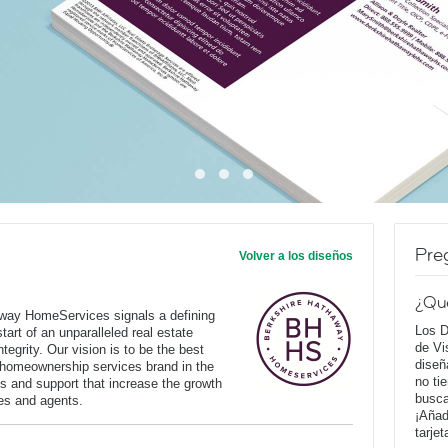
Pre
Volver a los diseños
¿Qu
way HomeServices signals a defining
Los D
art of an unparalleled real estate
de Vi
tegrity. Our vision is to be the best
diseñ
 homeownership services brand in the
no ti
s and support that increase the growth
busca
ates and agents.
¡Añad
tarje