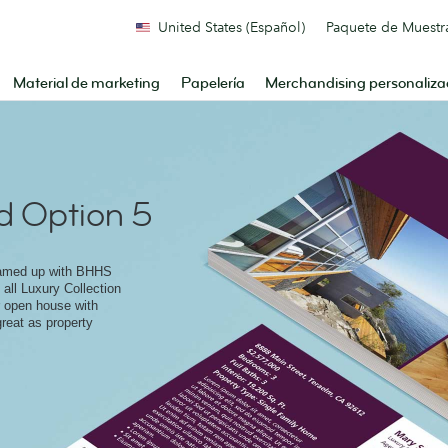
United States (Español)
Paquete de Muestr
Material de marketing
Papelería
Merchandising personaliz
d Option 5
eamed up with BHHS
 all Luxury Collection
r open house with
great as property