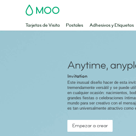
MOO
Tarjetas de Visita
Postales
Adhesivos y Etiquetas
Anytime, anyp
Invitation
Este inusual diseño hacer de esta invi
tremendamente versátil y se puede util
en cualquier ocasión: nacimientos, bod
grandes fiestas o celebraciones íntima
mundo para ser creativo con el mensaj
es tan universalmente atractivo como 
Empezar a crear