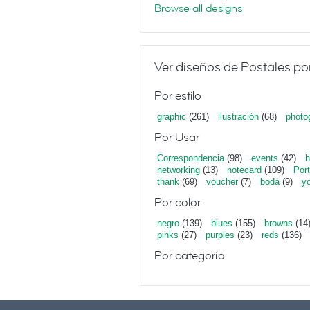
Browse all designs
Ver diseños de Postales po
Por estilo
graphic
(261)
ilustración
(68)
photo
Por Usar
Correspondencia
(98)
events
(42)
h
networking
(13)
notecard
(109)
Port
thank
(69)
voucher
(7)
boda
(9)
y
Por color
negro
(139)
blues
(155)
browns
(14
pinks
(27)
purples
(23)
reds
(136)
Por categoría