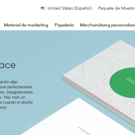
United States (Español)
Paquete de Muestr
Material de marketing
Papelería
Merchandising personaliz
lace
tación algo
izar perfectamente
as, inauguraciones,
s. Hay todo un
e cuando el diseño
este.