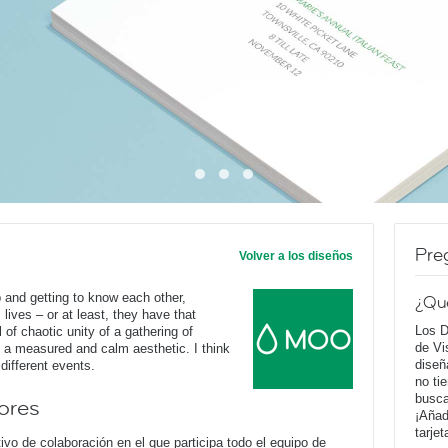
Pre
Volver a los diseños
p and getting to know each other,
¿Qu
 lives – or at least, they have that
Los D
l of chaotic unity of a gathering of
de Vi
es a measured and calm aesthetic. I think
diseñ
 different events.
no ti
busca
ores
¡Añad
tarje
vo de colaboración en el que participa todo el equipo de