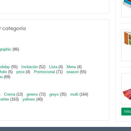
r categoría
graphic
(86)
oliday
(55)
Invitación
(52)
Lista
(4)
Menu
(4)
folio
(5)
price
(4)
Promocional
(71)
season
(55)
ou
(69)
)
Crema
(13)
greens
(72)
greys
(35)
multi
(164)
white
(163)
yellows
(40)
Más