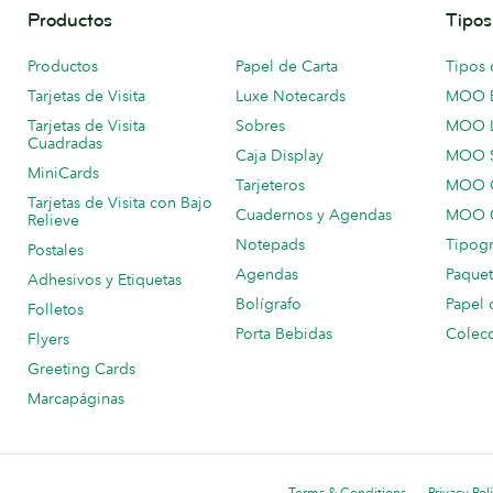
Productos
Tipos
Productos
Papel de Carta
Tipos 
Tarjetas de Visita
Luxe Notecards
MOO 
Tarjetas de Visita
Sobres
MOO 
Cuadradas
Caja Display
MOO 
MiniCards
Tarjeteros
MOO C
Tarjetas de Visita con Bajo
Cuadernos y Agendas
MOO C
Relieve
Notepads
Tipogr
Postales
Agendas
Paquet
Adhesivos y Etiquetas
Bolígrafo
Papel 
Folletos
Porta Bebidas
Colecc
Flyers
Greeting Cards
Marcapáginas
Terms & Conditions
Privacy Pol