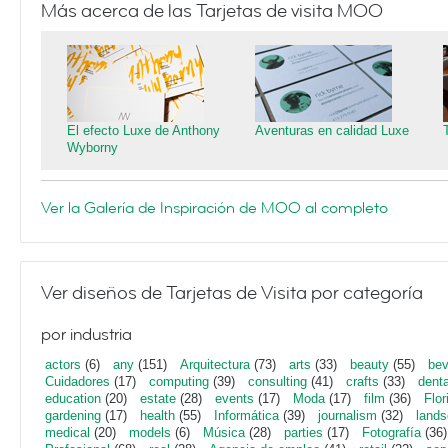
Más acerca de las Tarjetas de visita MOO
El efecto Luxe de Anthony
Aventuras en calidad Luxe
Wyborny
Ver la Galería de Inspiración de MOO al completo
Ver diseños de Tarjetas de Visita por categoría
por industria
actors
(6)
any
(151)
Arquitectura
(73)
arts
(33)
beauty
(55)
bev
Cuidadores
(17)
computing
(39)
consulting
(41)
crafts
(33)
denta
education
(20)
estate
(28)
events
(17)
Moda
(17)
film
(36)
Flor
gardening
(17)
health
(55)
Informática
(39)
journalism
(32)
lands
medical
(20)
models
(6)
Música
(28)
parties
(17)
Fotografía
(36)