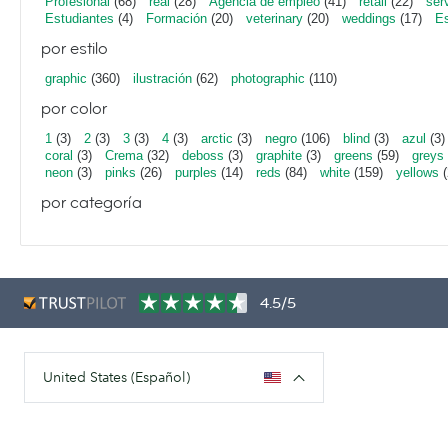
Profesional
(68)
real
(28)
Agencia de empleo
(41)
retail
(22)
ser
Estudiantes
(4)
Formación
(20)
veterinary
(20)
weddings
(17)
Es
por estilo
graphic
(360)
ilustración
(62)
photographic
(110)
por color
1
(3)
2
(3)
3
(3)
4
(3)
arctic
(3)
negro
(106)
blind
(3)
azul
(3)
coral
(3)
Crema
(32)
deboss
(3)
graphite
(3)
greens
(59)
greys
neon
(3)
pinks
(26)
purples
(14)
reds
(84)
white
(159)
yellows
(
por categoría
4.5/5
United States (Español)