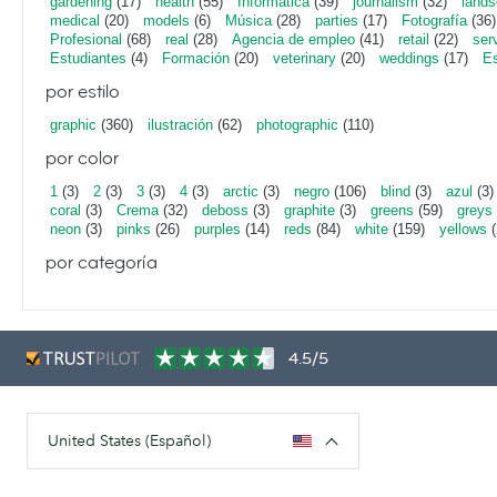
gardening
(17)
health
(55)
Informática
(39)
journalism
(32)
lands
medical
(20)
models
(6)
Música
(28)
parties
(17)
Fotografía
(36)
Profesional
(68)
real
(28)
Agencia de empleo
(41)
retail
(22)
ser
Estudiantes
(4)
Formación
(20)
veterinary
(20)
weddings
(17)
Es
por estilo
graphic
(360)
ilustración
(62)
photographic
(110)
por color
1
(3)
2
(3)
3
(3)
4
(3)
arctic
(3)
negro
(106)
blind
(3)
azul
(3)
coral
(3)
Crema
(32)
deboss
(3)
graphite
(3)
greens
(59)
greys
neon
(3)
pinks
(26)
purples
(14)
reds
(84)
white
(159)
yellows
(
por categoría
4.5/5
United States (Español)