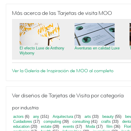
Más acerca de las Tarjetas de visita MOO
El efecto Luxe de Anthony
Aventuras en calidad Luxe
Wyborny
Ver la Galería de Inspiración de MOO al completo
Ver diseños de Tarjetas de Visita por categoría
por industria
actors
(6)
any
(151)
Arquitectura
(73)
arts
(33)
beauty
(55)
bev
Cuidadores
(17)
computing
(39)
consulting
(41)
crafts
(33)
denta
education
(20)
estate
(28)
events
(17)
Moda
(17)
film
(36)
Flor