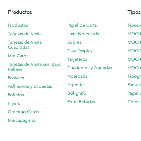
Productos
Tipos
Productos
Papel de Carta
Tipos 
Tarjetas de Visita
Luxe Notecards
MOO 
Tarjetas de Visita
Sobres
MOO 
Cuadradas
Caja Display
MOO 
MiniCards
Tarjeteros
MOO C
Tarjetas de Visita con Bajo
Cuadernos y Agendas
MOO C
Relieve
Notepads
Tipogr
Postales
Agendas
Paquet
Adhesivos y Etiquetas
Bolígrafo
Papel 
Folletos
Porta Bebidas
Colecc
Flyers
Greeting Cards
Marcapáginas