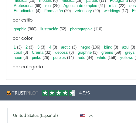
medical
(20)
models
(6)
Música
(28)
parties
(17)
Fotografía
(36)
Profesional
(68)
real
(28)
Agencia de empleo
(41)
retail
(22)
ser
Estudiantes
(4)
Formación
(20)
veterinary
(20)
weddings
(17)
Es
por estilo
graphic
(360)
ilustración
(62)
photographic
(110)
por color
1
(3)
2
(3)
3
(3)
4
(3)
arctic
(3)
negro
(106)
blind
(3)
azul
(3)
coral
(3)
Crema
(32)
deboss
(3)
graphite
(3)
greens
(59)
greys
neon
(3)
pinks
(26)
purples
(14)
reds
(84)
white
(159)
yellows
(
por categoría
4.5/5
United States (Español)