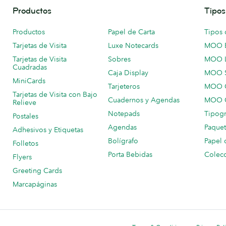
Productos
Tipos
Productos
Papel de Carta
Tipos 
Tarjetas de Visita
Luxe Notecards
MOO 
Tarjetas de Visita
Sobres
MOO 
Cuadradas
Caja Display
MOO 
MiniCards
Tarjeteros
MOO C
Tarjetas de Visita con Bajo
Cuadernos y Agendas
MOO C
Relieve
Notepads
Tipogr
Postales
Agendas
Paquet
Adhesivos y Etiquetas
Bolígrafo
Papel 
Folletos
Porta Bebidas
Colecc
Flyers
Greeting Cards
Marcapáginas