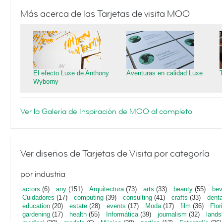
Más acerca de las Tarjetas de visita MOO
El efecto Luxe de Anthony
Aventuras en calidad Luxe
Wyborny
Ver la Galería de Inspiración de MOO al completo
Ver diseños de Tarjetas de Visita por categoría
por industria
actors
(6)
any
(151)
Arquitectura
(73)
arts
(33)
beauty
(55)
bev
Cuidadores
(17)
computing
(39)
consulting
(41)
crafts
(33)
denta
education
(20)
estate
(28)
events
(17)
Moda
(17)
film
(36)
Flor
gardening
(17)
health
(55)
Informática
(39)
journalism
(32)
lands