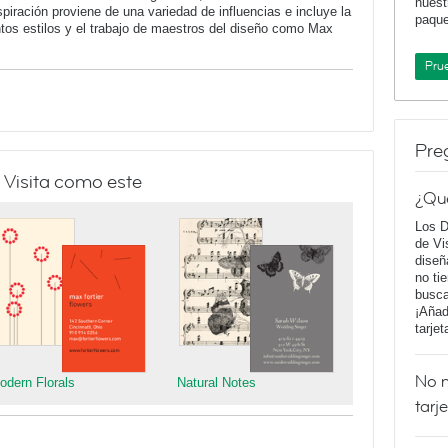
nuest
iración proviene de una variedad de influencias e incluye la
paqu
intos estilos y el trabajo de maestros del diseño como Max
Pru
Pre
 Visita como este
¿Qu
Los D
de Vi
diseñ
no ti
busca
¡Añad
tarje
No m
odern Florals
Natural Notes
tarj