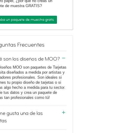
ro papel, ¿por qué no creas un
ete de muestra GRATIS?
eba un paquete de muestra gratis
guntas Frecuentes
é son los diseños de MOO?
iseños MOO son paquetes de Tarjetas
sita diseñados a medida por artistas y
adores profesionales. Son ideales si
enes tu propio diseño de tarjetas o si
s algo hecho a medida para tu sector.
e tus datos y crea un paquete de
tas tan profesionales como tú!
e gusta una de las
etas