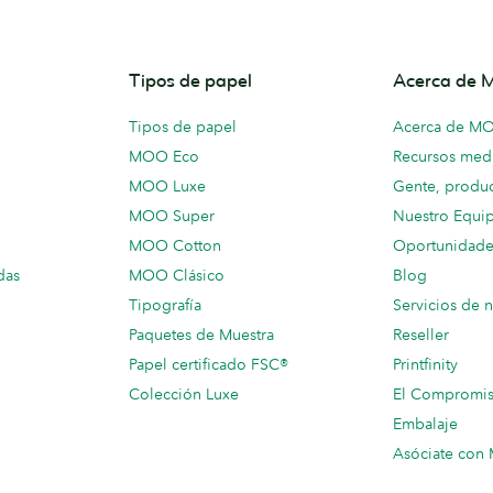
Tipos de papel
Acerca de
Tipos de papel
Acerca de M
MOO Eco
Recursos medi
MOO Luxe
Gente, produc
MOO Super
Nuestro Equi
MOO Cotton
Oportunidade
das
MOO Clásico
Blog
Tipografía
Servicios de 
Paquetes de Muestra
Reseller
Papel certificado FSC®
Printfinity
Colección Luxe
El Compromi
Embalaje
Asóciate co