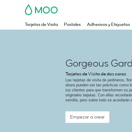
MOO
Tarjetas de Visita
Postales
Adhesivos y Etiquetas
Gorgeous Gar
Tarjetas de Visita de dos caras
Las tarjetas de visita de jardineros, flo
ahora pueden ser tan prácticas como 
tus clientes para que transformen su j
originales tarjetas. Con ellas recordar
semilla, pero sobre todo se acordarán d
Empezar a crear