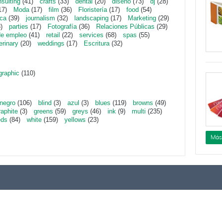
sulting
(41)
crafts
(33)
dental
(20)
diseño
(73)
dj
(28)
17)
Moda
(17)
film
(36)
Floristería
(17)
food
(54)
ica
(39)
journalism
(32)
landscaping
(17)
Marketing
(29)
)
parties
(17)
Fotografía
(36)
Relaciones Públicas
(29)
de empleo
(41)
retail
(22)
services
(68)
spas
(55)
erinary
(20)
weddings
(17)
Escritura
(32)
graphic
(110)
negro
(106)
blind
(3)
azul
(3)
blues
(119)
browns
(49)
raphite
(3)
greens
(59)
greys
(46)
ink
(9)
multi
(235)
eds
(84)
white
(159)
yellows
(23)
Más