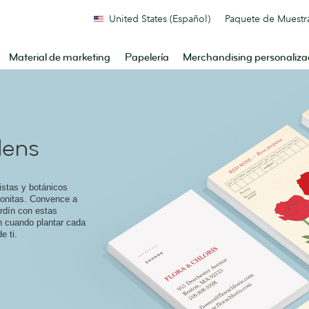
United States (Español)
Paquete de Muestr
Material de marketing
Papelería
Merchandising personaliz
dens
ristas y botánicos
bonitas. Convence a
ardín con estas
án cuando plantar cada
e ti.