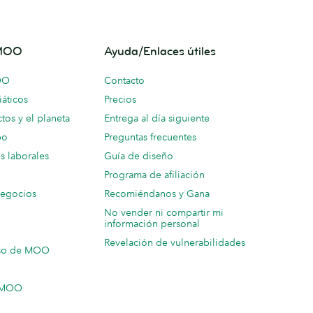
 MOO
Ayuda/Enlaces útiles
OO
Contacto
áticos
Precios
tos y el planeta
Entrega al día siguiente
po
Preguntas frecuentes
s laborales
Guía de diseño
Programa de afiliación
negocios
Recomiéndanos y Gana
No vender ni compartir mi
información personal
Revelación de vulnerabilidades
so de MOO
n MOO