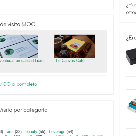
¿Pue
otro
 de visita MOO
¿Er
venturas en calidad Luxe
The Canvas Café
e MOO al completo
Visita por categoría
3)
arts
(33)
beauty
(55)
beverage
(54)