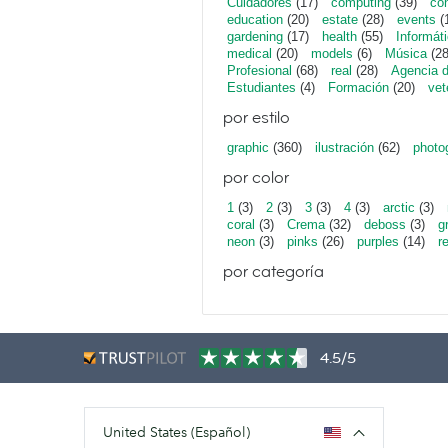
Cuidadores
(17)
computing
(39)
con
education
(20)
estate
(28)
events
(
gardening
(17)
health
(55)
Informát
medical
(20)
models
(6)
Música
(28
Profesional
(68)
real
(28)
Agencia 
Estudiantes
(4)
Formación
(20)
vet
por estilo
graphic
(360)
ilustración
(62)
photo
por color
1
(3)
2
(3)
3
(3)
4
(3)
arctic
(3)
coral
(3)
Crema
(32)
deboss
(3)
g
neon
(3)
pinks
(26)
purples
(14)
r
por categoría
4.5/5
United States (Español)