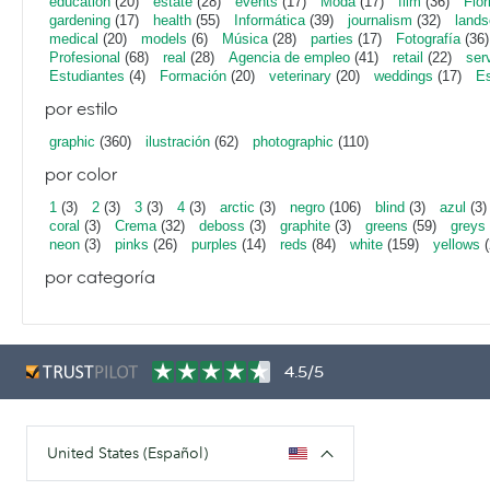
education
(20)
estate
(28)
events
(17)
Moda
(17)
film
(36)
Flor
gardening
(17)
health
(55)
Informática
(39)
journalism
(32)
lands
medical
(20)
models
(6)
Música
(28)
parties
(17)
Fotografía
(36)
Profesional
(68)
real
(28)
Agencia de empleo
(41)
retail
(22)
ser
Estudiantes
(4)
Formación
(20)
veterinary
(20)
weddings
(17)
Es
por estilo
graphic
(360)
ilustración
(62)
photographic
(110)
por color
1
(3)
2
(3)
3
(3)
4
(3)
arctic
(3)
negro
(106)
blind
(3)
azul
(3)
coral
(3)
Crema
(32)
deboss
(3)
graphite
(3)
greens
(59)
greys
neon
(3)
pinks
(26)
purples
(14)
reds
(84)
white
(159)
yellows
(
por categoría
4.5/5
United States (Español)