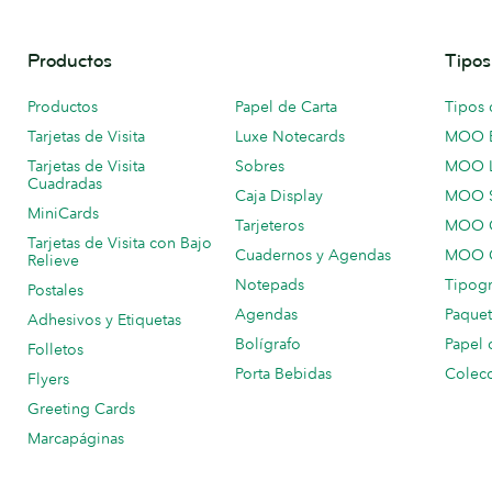
Productos
Tipos
Productos
Papel de Carta
Tipos 
Tarjetas de Visita
Luxe Notecards
MOO 
Tarjetas de Visita
Sobres
MOO 
Cuadradas
Caja Display
MOO 
MiniCards
Tarjeteros
MOO C
Tarjetas de Visita con Bajo
Cuadernos y Agendas
MOO C
Relieve
Notepads
Tipogr
Postales
Agendas
Paquet
Adhesivos y Etiquetas
Bolígrafo
Papel 
Folletos
Porta Bebidas
Colecc
Flyers
Greeting Cards
Marcapáginas