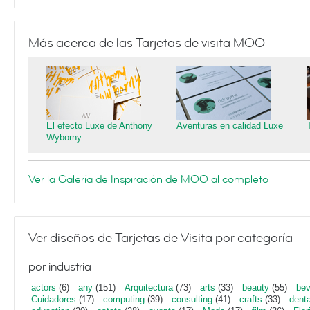
Más acerca de las Tarjetas de visita MOO
El efecto Luxe de Anthony
Aventuras en calidad Luxe
Wyborny
Ver la Galería de Inspiración de MOO al completo
Ver diseños de Tarjetas de Visita por categoría
por industria
actors
(6)
any
(151)
Arquitectura
(73)
arts
(33)
beauty
(55)
bev
Cuidadores
(17)
computing
(39)
consulting
(41)
crafts
(33)
denta